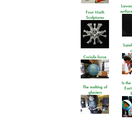
Lawso
surfac
Four Math
Sculptures
Satel
c
Coriolis force
Is the
The melting of
Eart
glaciers