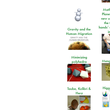
Math
Plane
new u
the 
hands’ 
Gravity and the
i
Human Migration
Minimizing
Meng
polyhedra
Higgs
Taube, Kolibri &
Herz