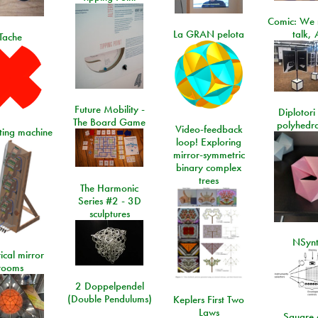
Comic: We 
La GRAN pelota
talk, 
Tache
Future Mobility -
Diplotori 
The Board Game
polyhedra
Video-feedback
rting machine
loop! Exploring
mirror-symmetric
binary complex
trees
The Harmonic
Series #2 - 3D
sculptures
NSyn
ical mirror
rooms
2 Doppelpendel
(Double Pendulums)
Keplers First Two
Laws
Square 