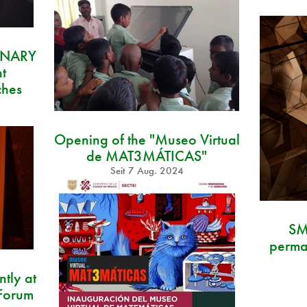
GINARY
t
ches
Opening of the "Museo Virtual
de MAT3MÁTICAS"
Seit
7 Aug. 2024
SM
perman
tly at
Forum