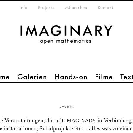
etamenü
Info
Projekte
Mitmachen
Kontakt
mme
Galerien
Hands-on
Filme
Tex
Events
le Veranstaltungen, die mit
in Verbindung 
IMAGINARY
nstallationen, Schulprojekte etc. – alles was zu einer