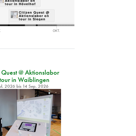
Aktionslabor on
Aktionslabor on
tour in Hövelhof
tour in Grenzach-
Wyhlen
Citizen Quest @
Ci
Aktionslabor on
Ak
tour in Siegen
to
.
OKT.
NOV.
n Quest @ Aktionslabor
tour in Waiblingen
ul. 2026
bis
14 Sep. 2026