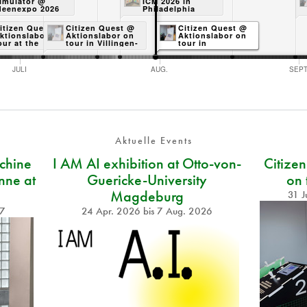
on
 at the
imulator @
ICM 2026 in
rtal
 of
deenexpo 2026
Philadelphia
ics in
rn
 @
itizen Quest @
Citizen Quest @
Citizen Quest @
on
ktionslabor on
Aktionslabor on
Aktionslabor on
our at the
tour in Villingen-
tour in
ederal
Schwenningen
Waiblingen
nment's Open
e
JULI
AUG.
SEPT
Aktuelle Events
chine
I AM AI exhibition at Otto-von-
Citize
nne at
Guericke-University
on 
Magdeburg
31 J
27
24 Apr. 2026
bis
7 Aug. 2026