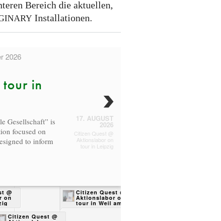
nteren Bereich die aktuellen,
Installationen.
GINARY
er 2026
 tour in
17. AUGUST
e Gesellschaft” is
2026
tion focused on
Citizen Quest @
Aktionslabor on
designed to inform
tour in Leipzig
st @
Citizen Quest @
Ci
r on
Aktionslabor on
Ak
zig
tour in Weil am
to
Rhein
Citizen Quest @
Citizen Quest @