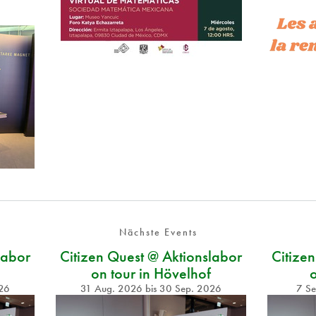
Nächste Events
labor
Citizen Quest @ Aktionslabor
Citize
on tour in Hövelhof
o
26
31 Aug. 2026
bis
30 Sep. 2026
7 S