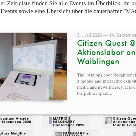
der Zeitleiste finden Sie alle Events im Überblick, im u
vents sowie eine Übersicht über die dauerhaften
IMA
31. Juli 2026 — 14. Septemb
Citizen Quest @
Aktionslabor on
Waiblingen
The “Aktionslabor Redaktionell
a mobile and interactive exhibi
media and news literacy. It is 
the public, spark...
s
uantum Arcade
MATRIX ×
Citizen Que
 in
t Ideenexpo 2026
IMAGINARY
Aktionslabo
Herchen
Conference 2026
tour in Leip
in New York City
 @
y
uture Mobility
IMAGINARY at