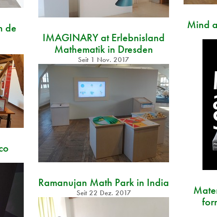
Mind a
n de
IMAGINARY at Erlebnisland
Mathematik in Dresden
Seit
1 Nov. 2017
co
Ramanujan Math Park in India
Matem
Seit
22 Dez. 2017
for