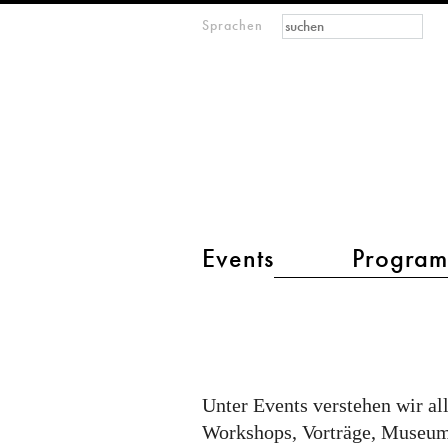
Suchformular
Suche
Sprachen
M
IMAGINARY
open
mathematics
Hauptmenü 2
Events
Progra
events
Unter Events verstehen wir al
Workshops, Vorträge, Museumsi