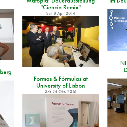
Matopía: Dauerausstellung
im Deu
"Ciencia Remix"
Seit
8 Apr. 2014
NI
D
lberg
Formas & Fórmulas at
University of Lisbon
Seit
24 Okt. 2016