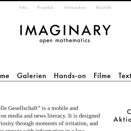
etamenü
Info
Projekte
Mitmachen
Kontakt
mme
Galerien
Hands-on
Filme
Tex
le Gesellschaft” is a mobile and
C
 on media and news literacy. It is designed
Akti
riosity through moments of irritation, and
e engage with information in a low-