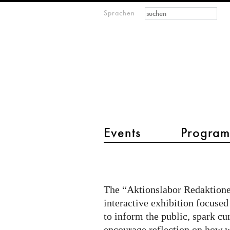
Suchformular
Suche
Sprachen
M
IMAGINARY
open
mathematics
Hauptmenü 2
Events
Progra
Citizen
Quest
@
The “Aktionslabor Redaktionel
Aktionslabor
interactive exhibition focused
on
to inform the public, spark cu
encourage reflection on how w