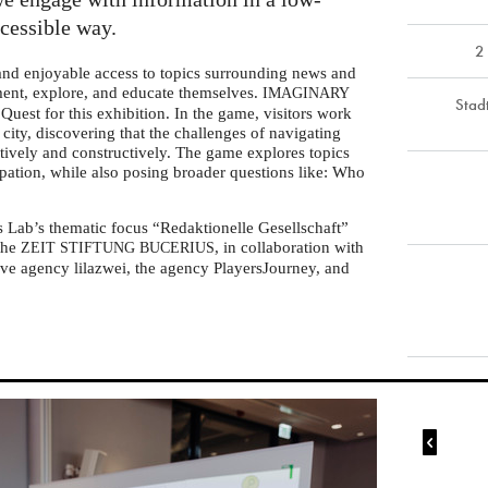
ccessible way.
2
 and enjoyable access to topics surrounding news and
iment, explore, and educate themselves.
IMAGINARY
Stad
Quest for this exhibition. In the game, visitors work
l city, discovering that the challenges of navigating
tively and constructively. The game explores topics
ipation, while also posing broader questions like: Who
s Lab’s thematic focus “Redaktionelle Gesellschaft”
 the
, in collaboration with
ZEIT
STIFTUNG
BUCERIUS
ve agency lilazwei, the agency PlayersJourney, and
