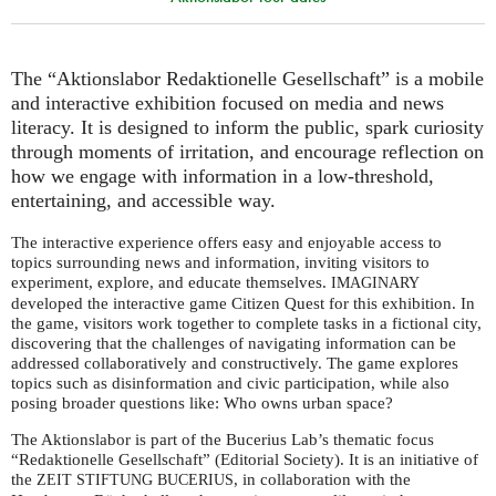
The “Aktionslabor Redaktionelle Gesellschaft” is a mobile
and interactive exhibition focused on media and news
literacy. It is designed to inform the public, spark curiosity
through moments of irritation, and encourage reflection on
how we engage with information in a low-threshold,
entertaining, and accessible way.
The interactive experience offers easy and enjoyable access to
topics surrounding news and information, inviting visitors to
experiment, explore, and educate themselves.
IMAGINARY
developed the interactive game Citizen Quest for this exhibition. In
the game, visitors work together to complete tasks in a fictional city,
discovering that the challenges of navigating information can be
addressed collaboratively and constructively. The game explores
topics such as disinformation and civic participation, while also
posing broader questions like: Who owns urban space?
The Aktionslabor is part of the Bucerius Lab’s thematic focus
“Redaktionelle Gesellschaft” (Editorial Society). It is an initiative of
the
, in collaboration with the
ZEIT
STIFTUNG
BUCERIUS