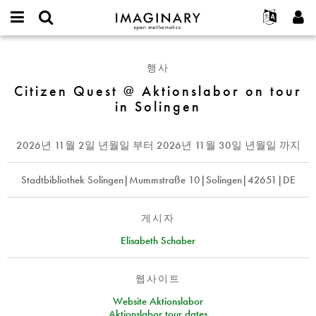
IMAGINARY
open
IMAGINARY란
English
Events
E-
mathematics
Citizen
mail
찾기
프로젝트
Français
Programs
행사
or
Quest
비
username
참가하기
Deutsch
Citizen Quest @ Aktionslabor on tour
Galleries
@
밀
*
in Solingen
번
Aktionslabor
한국어
연락처
Hands-On
호
on
Español
*
Films
tour
2026년 11월 2일 년월일
부터
2026년 11월 30일 년월일
까지
Türkçe
in
가입하기
Texts
Solingen
새로운 비밀번호 요청하기
Stadtbibliothek Solingen|Mummstraße 10|Solingen|42651|DE
Exhibitions
나머지 보기...
게시자
Elisabeth Schaber
웹사이트
Website Aktionslabor
Aktionslabor tour dates