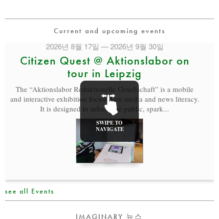
Current and upcoming events
2026년 8월 17일 — 2026년 9월 30일
Citizen Quest @ Aktionslabor on
tour in Leipzig
The “Aktionslabor Redaktionelle Gesellschaft” is a mobile
and interactive exhibition focused on media and news literacy.
It is designed to inform the public, spark...
SWIPE TO
NAVIGATE
see all Events
IMAGINARY 뉴스