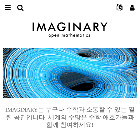
IMAGINARY란
English
Events
E-
mail
찾기
프로젝트
Français
Programs
or
비
username
참가하기
Deutsch
Galleries
IMAGINARY
open
밀
*
mathematics
번
한국어
연락처
Hands-On
호
Español
*
Films
Türkçe
가입하기
Texts
새로운 비밀번호 요청하기
Exhibitions
나머지 보기...
는 누구나 수학과 소통할 수 있는 열
IMAGINARY
린 공간입니다. 세계의 수많은 수학 애호가들과
함께 참여하세요!