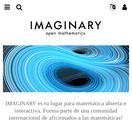
Acerca de
Eventos
English
E-
mail
Buscar
Proyectos
Français
Programas
or
Contraseña
username
Participar
Deutsch
Galerías
IMAGINARY
open
*
*
mathematics
Contacto
한국어
Interactivos
Español
Películas
Türkçe
Crear nueva cuenta
Textos
Solicitar una nueva contraseña
Exposiciones
Más...
es tu lugar para matemática abierta e
IMAGINARY
interactiva. Forma parte de una comunidad
internacional de aficionados a las matemáticas!