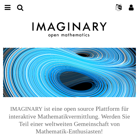
English
Events
Info
E-
mail
Suche
Français
Projekte
Programme
or
Passwort
username
Mitmachen
Deutsch
Galerien
IMAGINARY
open
*
*
mathematics
Kontakt
한국어
Hands-on
Español
Filme
Türkçe
Neues Benutzerkonto erstellen
Texte
Neues Passwort anfordern
Ausstellungen
Mehr...
ist eine open source Plattform für
IMAGINARY
interaktive Mathematikvermittlung. Werden Sie
Teil einer weltweiten Gemeinschaft von
Mathematik-Enthusiasten!