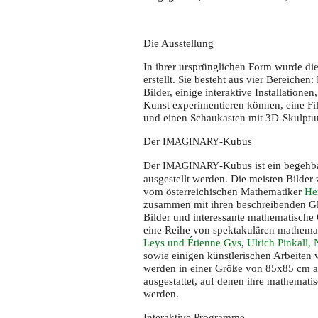
Die Ausstellung
In ihrer ursprünglichen Form wurde die
erstellt. Sie besteht aus vier Bereichen
Bilder, einige interaktive Installation
Kunst experimentieren können, eine Fi
und einen Schaukasten mit 3D-Skulptu
Der
-Kubus
IMAGINARY
Der
-Kubus ist ein begeh
IMAGINARY
ausgestellt werden. Die meisten Bilder 
vom österreichischen Mathematiker
He
zusammen mit ihren beschreibenden Gl
Bilder und interessante mathematische 
eine Reihe von spektakulären mathema
Leys und Étienne Gys
,
Ulrich Pinkall,
sowie einigen künstlerischen Arbeiten
werden in einer Größe von 85x85 cm auf
ausgestattet, auf denen ihre mathemati
werden.
Interaktive Programme