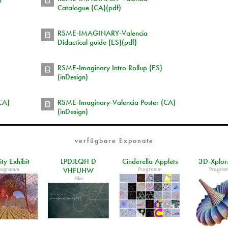
Catalogue (CA)(pdf)
RSME-IMAGINARY-Valencia
Didactical guide (ES)(pdf)
RSME-Imaginary Intro Rollup (ES)
(inDesign)
CA)
RSME-Imaginary-Valencia Poster (CA)
(inDesign)
verfügbare Exponate
ity Exhibit
LPDJLQH D
Cinderella Applets
3D-Xplo
rogramm
Programm
Progra
VHFUHW
Film