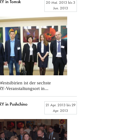
Y in Tomsk
20 Mai. 2013
bis
3
Jun. 2013
estsibirien ist der sechste
-Veranstaltungsort in...
RY
 in Pushchino
21 Apr. 2013
bis
29
Apr. 2013