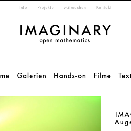
etamenü
Info
Projekte
Mitmachen
Kontakt
mme
Galerien
Hands-on
Filme
Tex
IMA
Aug