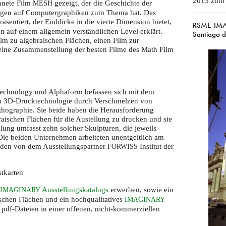
2013 zum e
hnete Film
gezeigt, der die Geschichte der
MESH
ngen auf Computergraphiken zum Thema hat. Des
räsentiert, der Einblicke in die vierte Dimension bietet,
RSME-IMA
on auf einem allgemein verständlichen Level erklärt.
Santiago 
lm zu algebraischen Flächen, einen Film zur
eine Zusammenstellung der besten Filme des Math Film
echnology und Alphaform befassen sich mit dem
on 3D-Drucktechnologie durch Verschmelzen von
ithographie. Sie beide haben die Herausforderung
ischen Flächen für die Austellung zu drucken und sie
llung umfasst zehn solcher Skulpturen, die jeweils
ie beiden Unternehmen arbeiteten unentgeltlich am
rden von dem Ausstellungspartner
Institut der
FORWISS
stkarten
Ausstellungskatalogs
erwerben, sowie ein
IMAGINARY
schen Flächen und ein hochqualitatives
IMAGINARY
e pdf-Dateien in einer offenen, nicht-kommerziellen