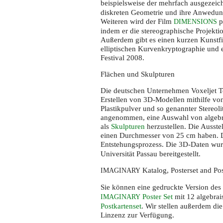
beispielsweise der mehrfach ausgezeic
diskreten Geometrie und ihre Anwedu
Weiteren wird der Film
p
DIMENSIONS
indem er die stereographische Projekti
Außerdem gibt es einen kurzen Kunstfi
elliptischen Kurvenkryptographie und 
Festival 2008.
Flächen und Skulpturen
Die deutschen Unternehmen Voxeljet T
Erstellen von 3D-Modellen mithilfe v
Plastikpulver und so genannter Stereol
angenommen, eine Auswahl von algebra
als
Skulpturen
herzustellen. Die Ausste
einen Durchmesser von 25 cm haben. D
Entstehungsprozess. Die 3D-Daten wu
Universität Passau bereitgestellt.
Katalog, Posterset and Po
IMAGINARY
Sie können eine gedruckte Version des
Poster Set
mit 12 algebrai
IMAGINARY
Postkartenset
. Wir stellen außerdem di
Linzenz zur Verfügung.