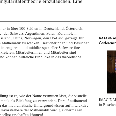
ngularitätentheorie einzutauchen. Eine
her in über 100 Städten in Deutschland, Österreich,
e, der Schweiz, Argentinien, Polen, Kolumbien,
IMAGINARY
Russland, China, Norwegen, den
etc. gezeigt. Ihr
USA
Conferenc
 die Mathematik zu wecken. Besucherinnen und Besucher
nteragieren und mithilfe spezieller Software ihre
reieren. Mitarbeiterinnen und Mitarbeiter sind
d können hilfreiche Einblicke in das theoretische
lung ist es, wie der Name vermuten lässt, die visuelle
IMAGINA
matik als Blickfang zu verwenden. Darauf aufbauend
in Ensched
 das mathematische Hintergrundwissen auf interaktive
d Unvorstellbare der Mathematik wird gleichermaßen
ie selbst erschaffen können!