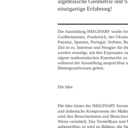
algebraische Geometrie und Si
einzigartige Erfahrung!
Die Ausstellung
wurde bis
IMAGINARY
Großbritannien, Frankreich, der Ukrain
Panama, Spanien, Portugal, Serbien, 
Ziel ist es, Interesse und Neugier für
werden ermutigt, mit den Exponaten zu i
eigene mathematischen Kunstwerke zu k
während der Ausstellung ansprechbar un
Hintergrundwissen geben.
Die Idee
Die Idee hinter der
Ausstel
IMAGINARY
und ästhetische Komponente der Mathe
wird den Besucherinnen und Besuchern
Weise vermittelt. Das Vorstellbare un
aufgegriffen; es wird zu Bildern, die S