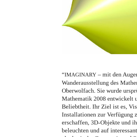
der
Mathematik
“
– mit den Augen
IMAGINARY
Wanderausstellung des Mathem
Oberwolfach. Sie wurde ursprü
Mathematik 2008 entwickelt u
Beliebtheit. Ihr Ziel ist es, V
Installationen zur Verfügung zu
erschaffen, 3D-Objekte und ih
beleuchten und auf interessan