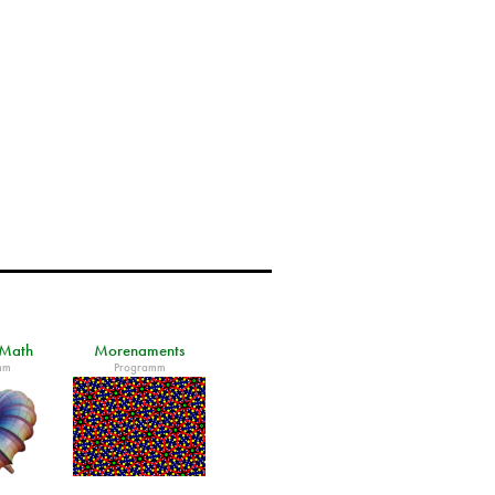
rMath
Morenaments
mm
Programm