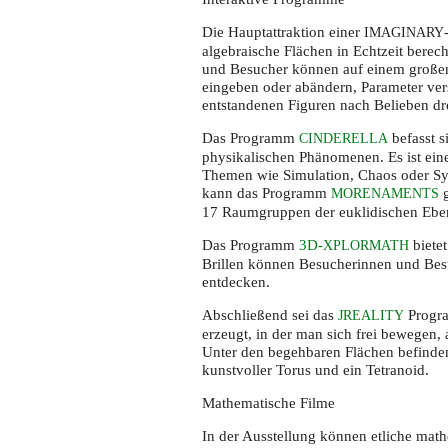
Die Hauptattraktion einer
IMAGINARY
algebraische Flächen in Echtzeit bere
und Besucher können auf einem große
eingeben oder abändern, Parameter vers
entstandenen Figuren nach Belieben dr
Das Programm
befasst s
CINDERELLA
physikalischen Phänomenen. Es ist ei
Themen wie Simulation, Chaos oder Sym
kann das Programm
g
MORENAMENTS
17 Raumgruppen der euklidischen Ebe
Das Programm
3D-
bietet
XPLORMATH
Brillen können Besucherinnen und Bes
entdecken.
Abschließend sei das
Progra
JREALITY
erzeugt, in der man sich frei bewegen,
Unter den begehbaren Flächen befinden
kunstvoller Torus und ein Tetranoid.
Mathematische Filme
In der Ausstellung können etliche mat