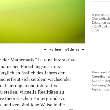
A project by
Oberwolfach,
Education a
- 2009 and b
2016.
◄
voriges
nächstes
►
 der Mathematik” ist eine interaktive
atischen Forschungsinstituts
Direction
Ge
nglich anlässlich des Jahres der
Coordinati
nd erfreut sich seitdem wachsender
Support
Her
isualisierungen und interaktive
Software/T
Weissmann
 stellen, virtuelle Realitäten zu
re theoretischen Hintergründe zu
te und verständliche Weise in die