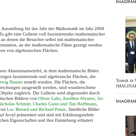
IMAGINAR
 Ausstellung für das Jahr der Mathematik im Jahr 2008
: Es gibt eine Gallerie voll faszinierender mathematischer
en, an denen die Besucher selbst mit mathematischer
lmstation, an der mathematische Filme gezeigt werden
ren von algebraischen Flächen.
barer Aluminiumwürfel, in dem mathematische Bilder
zeigen faszinierende und algebraische Flächen, die
Tomsk in W
rwig Hauser
erstellt wurden. Die Flächen, die
IMAGINA
eichungen ausgestellt werden, sind wunderschöne
Objeke zugleich. Die Gallerie wird abgerundet durch
tischen Bildern von
Oliver Labs
,
Aurélien Alvarez, Jos
IMAGINARY
 Nicholas Schmitt, Charles Gunn und Tim Hoffmann
,
 von
Luc Benard und Richard Palais
. Sämtliche Bilder
 Acryl präsentiert und sind mit Erklärungstafeln
schen Eigenschaften und ihre Entstehung erläutert