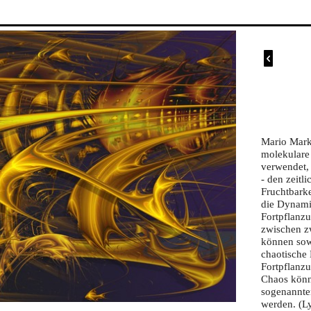

Mario Marku
molekulare
verwendet,
- den zeit
Fruchtbarke
die Dynamik
Fortpflanz
zwischen z
können sowo
chaotische 
Fortpflanzu
Chaos könn
sogenannte
werden. (L