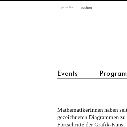
Suchformular
Suche
M
Sprachen
IMAGINARY
open
mathematics
Events
Progra
Hauptmenü 2
Richard
Palais
und
MathematikerInnen haben sei
Luc
gezeichneten Diagrammen zu e
Benard
Fortschritte der Grafik-Kunst