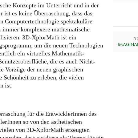
sche Konzepte im Unterricht und in der
r ist es keine Überraschung, dass das
n Computertechnologie spektakuläre
um immer komplexere mathematische
lisieren. 3D-XplorMath ist ein
Di
IMAGINARY
ngsprogramm, um die neuen Technologien
entlich ein virtuelles Mathematik-
enutzeroberfläche, die es auch Nicht-
ie Vorzüge der neuen graphischen
e Schönheit zu erleben, die vielen
 ist.
raschung für die EntwicklerInnen des
lerInnen so von den ästhetischen
n vielen von 3D-XplorMath erzeugten
 wurden, dass sie diese als Thema für ein