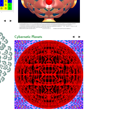
◄
►
Cybernetic Planets
◄
►