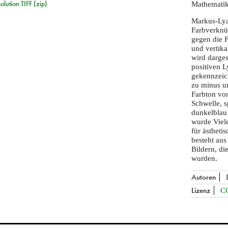
lution TIFF (zip)
Mathematik
Markus-Lya
Farbverknü
gegen die F
und vertika
wird darges
positiven 
gekennzeic
zu minus un
Farbton von
Schwelle, s
dunkelblau
wurde Viele
für ästheti
besteht au
Bildern, di
wurden.
Autoren
Lizenz
C