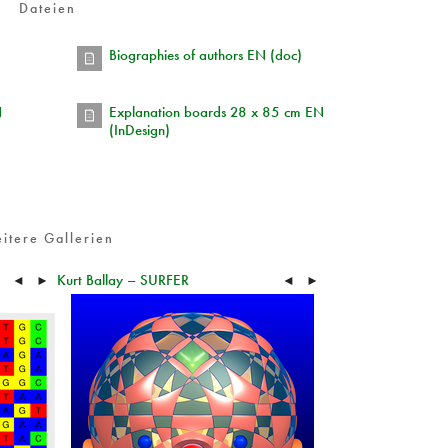
Dateien
Biographies of authors EN (doc)
N
Explanation boards 28 x 85 cm EN
(InDesign)
itere Gallerien
Kurt Ballay – SURFER
◄
►
◄
►