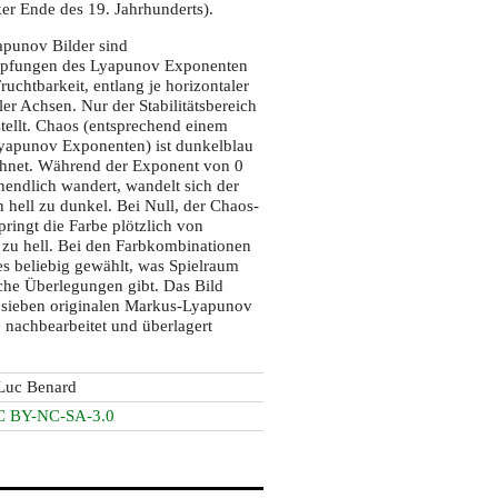
er Ende des 19. Jahrhunderts).
punov Bilder sind
pfungen des Lyapunov Exponenten
ruchtbarkeit, entlang je horizontaler
ler Achsen. Nur der Stabilitätsbereich
tellt. Chaos (entsprechend einem
Lyapunov Exponenten) ist dunkelblau
hnet. Während der Exponent von 0
endlich wandert, wandelt sich der
 hell zu dunkel. Bei Null, der Chaos-
pringt die Farbe plötzlich von
 zu hell. Bei den Farbkombinationen
s beliebig gewählt, was Spielraum
sche Überlegungen gibt. Das Bild
s sieben originalen Markus-Lyapunov
e nachbearbeitet und überlagert
Luc Benard
C BY-NC-SA-3.0