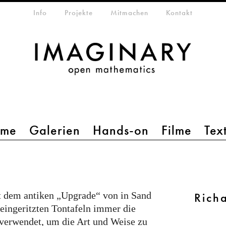
etamenü
Info
Projekte
Mitmachen
Kontakt
mme
Galerien
Hands-on
Filme
Tex
t dem antiken „Upgrade“ von in Sand
Rich
ingeritzten Tontafeln immer die
 verwendet, um die Art und Weise zu