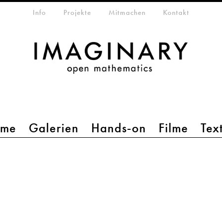
etamenü
Info
Projekte
Mitmachen
Kontakt
mme
Galerien
Hands-on
Filme
Tex