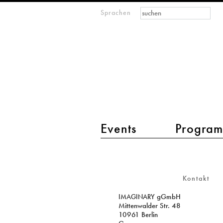
Suchformular
Suche
Sprachen
M
IMAGINARY
open
mathematics
Hauptmenü 2
Events
Progra
Kontakt
Kontakt
IMAGINARY
gGmbH
Mittenwalder Str. 48
10961 Berlin