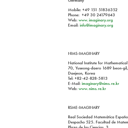
Germany
Mobile: +49 151 51836352
Phone: +49 30 24179643
Web:
www. imaginary.org
Email:
info@imaginary.org
NIMS
-
IMAGINARY
National Institute for Mathematical
70, Yuseong-daero 1689 beon-gil,
Daejeon, Korea
Tel: +82-42-828-5813
E-Mail:
imaginary@
nims. re.
kr
Web:
www. nims. re.
kr
RSME
-
IMAGINARY
Real Sociedad Matemática Españo
Despacho 525. Facultad de Matem
Plaza de las Ciencias, 3