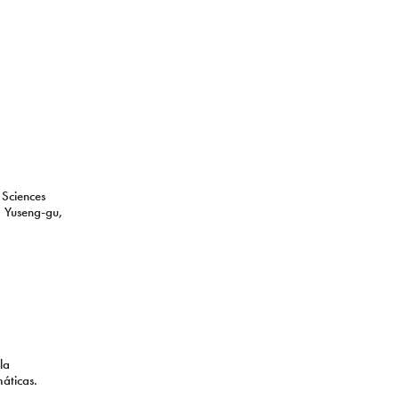
 Sciences
 Yuseng-gu,
la
áticas.