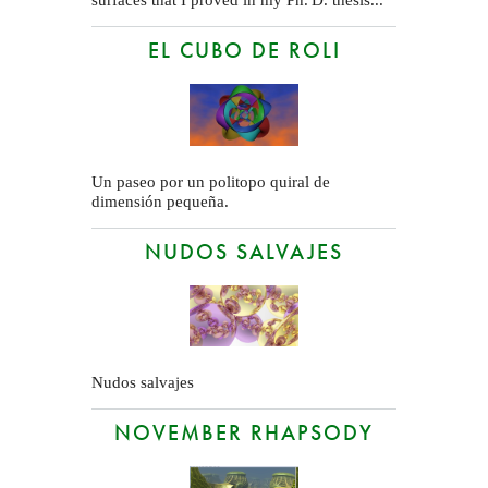
surfaces that I proved in my
Ph. D.
thesis...
EL CUBO DE ROLI
Un paseo por un politopo quiral de
dimensión pequeña.
NUDOS SALVAJES
Nudos salvajes
NOVEMBER RHAPSODY