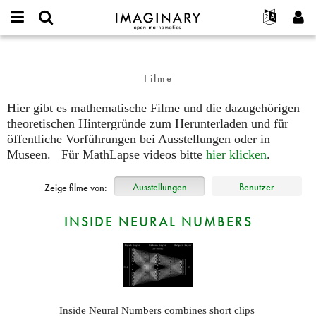
IMAGINARY
open
English
Events
Info
E-
mathematics
films
mail
Suche
Français
Projekte
Programme
or
Filme
Passwort
username
Mitmachen
Deutsch
Galerien
*
*
Hier gibt es mathematische Filme und die dazugehörigen
Kontakt
한국어
Hands-on
theoretischen Hintergründe zum Herunterladen und für
Español
Filme
öffentliche Vorführungen bei Ausstellungen oder in
Türkçe
Museen. Für MathLapse videos bitte
hier klicken
.
Neues Benutzerkonto erstellen
Texte
Neues Passwort anfordern
Ausstellungen
Ausstellungen
Benutzer
Zeige filme von:
Mehr...
INSIDE NEURAL NUMBERS
Inside Neural Numbers combines short clips