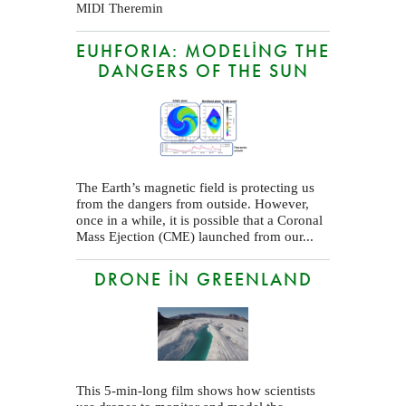
Theremin
MIDI
EUHFORIA: MODELING THE
DANGERS OF THE SUN
The Earth’s magnetic field is protecting us
from the dangers from outside. However,
once in a while, it is possible that a Coronal
Mass Ejection (
) launched from our...
CME
DRONE IN GREENLAND
This 5-min-long film shows how scientists