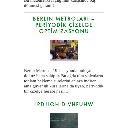
Bu matematiksel çılgınlık karşısında baş
dönmesi garanti!
BERLIN METROLARI –
PERIYODIK ÇIZELGE
OPTIMIZASYONU
Berlin Metrosu, 19 istasyonda buluşan
dokuz hatta sahiptir. Bu ağda tüm yolcuların
toplam bekleme sürelerini en aza indiren
ama güvenlik kurallarına da uyan, periyodik
bir çizelge hesabı nasıl...
LPDJLQH D VHFUHW