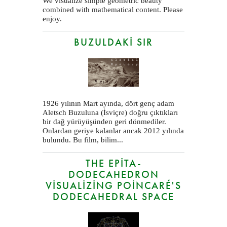
We visualize simple geometric beauty
combined with mathematical content. Please
enjoy.
BUZULDAKI SIR
1926 yılının Mart ayında, dört genç adam
Aletsch Buzuluna (İsviçre) doğru çıktıkları
bir dağ yürüyüşünden geri dönmediler.
Onlardan geriye kalanlar ancak 2012 yılında
bulundu. Bu film, bilim...
THE EPITA-
DODECAHEDRON
VISUALIZING POINCARÉ'S
DODECAHEDRAL SPACE