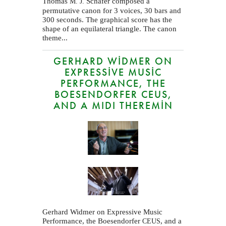
Thomas
Schäfer composed a
M. J.
permutative canon for 3 voices, 30 bars and
300 seconds. The graphical score has the
shape of an equilateral triangle. The canon
theme...
GERHARD WIDMER ON
EXPRESSIVE MUSIC
PERFORMANCE, THE
BOESENDORFER CEUS,
AND A MIDI THEREMIN
Gerhard Widmer on Expressive Music
Performance, the Boesendorfer
, and a
CEUS