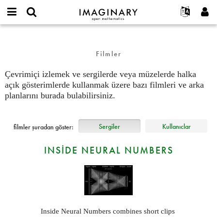
IMAGINARY
open
Hakkımızda
Etkinlikler
English
E-
mathematics
films
mail
Ara
Français
Projeler
Programlar
or
Filmler
Parola
username
Deutsch
Katılım
Galeriler
*
*
Çevrimiçi izlemek ve sergilerde veya müzelerde halka
한국어
İletişim
Etkileşimli
açık gösterimlerde kullanmak üzere bazı filmleri ve arka
Español
Filmler
planlarını burada bulabilirsiniz.
Türkçe
Yeni hesap oluştur
Metinler
Yeni parola iste
Sergiler
Sergiler
Kullanıclar
filmler şuradan göster:
Devamı...
INSIDE NEURAL NUMBERS
Inside Neural Numbers combines short clips