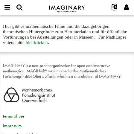
IMAGINARY
open
English
Events
Info
E-
mathematics
Films
mail
Hier gibt es mathematische Filme und die dazugehörigen
Suche
Français
Projekte
Programme
or
about
theoretischen Hintergründe zum Herunterladen und für öffentliche
Passwort
username
Mitmachen
Deutsch
Vorführungen bei Ausstellungen oder in Museen. Für MathLapse
Galerien
text
*
*
videos bitte
hier klicken
.
Kontakt
한국어
Hands-on
Español
Filme
Türkçe
IMAGINARY is a non-profit organization for open and interactive
Neues Benutzerkonto erstellen
Texte
mathematics. IMAGINARY was initiated at the Mathematisches
Neues Passwort anfordern
Forschungsinstitut Oberwolfach, which is a shareholder of IMAGINARY.
Ausstellungen
Mehr...
terms of use
Impressum