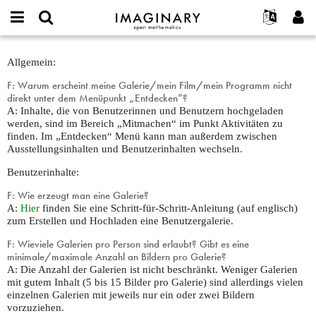
IMAGINARY
open
English
Events
Info
E-
mathematics
FAQ-
mail
Allgemein:
Suche
Français
Projekte
Programme
or
new
Passwort
F: Warum erscheint meine Galerie/mein Film/mein Programm nicht
username
Mitmachen
Deutsch
Galerien
*
direkt unter dem Menüpunkt „Entdecken“?
*
Kontakt
한국어
A: Inhalte, die von Benutzerinnen und Benutzern hochgeladen
Hands-on
werden, sind im Bereich „Mitmachen“ im Punkt Aktivitäten zu
Español
Filme
finden. Im „Entdecken“ Menü kann man außerdem zwischen
Ausstellungsinhalten und Benutzerinhalten wechseln.
Türkçe
Neues Benutzerkonto erstellen
Texte
Benutzerinhalte:
Neues Passwort anfordern
Ausstellungen
F: Wie erzeugt man eine Galerie?
Mehr...
A:
Hier
finden Sie eine Schritt-für-Schritt-Anleitung (auf englisch)
zum Erstellen und Hochladen eine Benutzergalerie.
F: Wieviele Galerien pro Person sind erlaubt? Gibt es eine
minimale/maximale Anzahl an Bildern pro Galerie?
A: Die Anzahl der Galerien ist nicht beschränkt. Weniger Galerien
mit gutem Inhalt (5 bis 15 Bilder pro Galerie) sind allerdings vielen
einzelnen Galerien mit jeweils nur ein oder zwei Bildern
vorzuziehen.