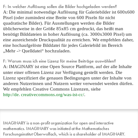
F: In welcher Auflösung sollen die Bilder hochgeladen werden?
A: Die minimal notwendige Auflösung für Galeriebilder ist 600x600
Pixel (oder zumindest eine Breite von 600 Pixeln für nicht
quadratische Bilder). Für Ausstellungen werden die Bilder
üblicherweise in der Größe 85x85 cm gedruckt, das heißt man
benötigt Bilddateien in hoher Auflösung (ca. 3000x3000 Pixel) um
eine ausreichende Druckqualität zu erreichen. Wir empfehlen daher,
eine hochaufgelöste Bilddatei für jedes Galeriebild im Bereich
„Mehr -> Quelldatei“ hochzuladen.
F: Warum muss ich eine Lizenz für meine Beiträge auswählen?
A:
ist eine Open Source Plattform, auf der alle Inhalte
IMAGINARY
unter einer offenen Lizenz zur Verfügung gestellt werden. Die
Lizenz spezifiziert die genauen Bedingungen unter der Inhalte von
anderen Nutzerinnen und Nutzern weiter verwendet werden dürfen.
Wir empfehlen Creative Commons Lizenzen, siehe
http://
de. creativecommons.
org/was-ist-cc/
.
IMAGINARY is a non-profit organization for open and interactive
mathematics. IMAGINARY was initiated at the Mathematisches
Forschungsinstitut Oberwolfach, which is a shareholder of IMAGINARY.