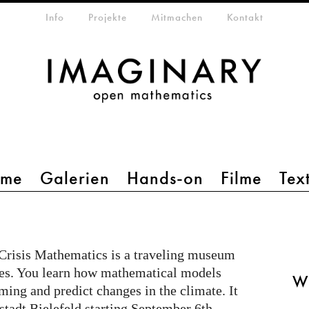
etamenü
Info
Projekte
Mitmachen
Kontakt
mme
Galerien
Hands-on
Filme
Tex
risis Mathematics is a traveling museum
tes. You learn how mathematical models
W
ming and predict changes in the climate. It
tadt Bielefeld starting September 6th,