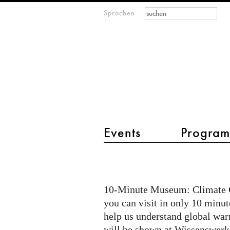
Suchformular
Suche
Sprachen
M
IMAGINARY
open
mathematics
Hauptmenü 2
Events
Progra
10
MM
@
10-Minute Museum: Climate C
Wissenswerkstadt
you can visit in only 10 minu
Bielefeld
help us understand global war
will be shown at Wissenswerks