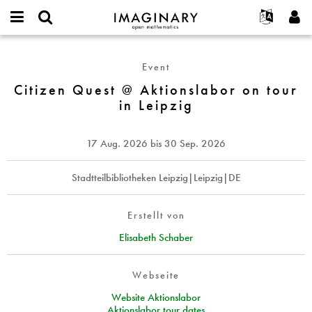
IMAGINARY
open
English
Events
Info
E-
mathematics
Citizen
mail
Suche
Français
Projekte
Programme
Event
or
Quest
Passwort
username
Mitmachen
Deutsch
Citizen Quest @ Aktionslabor on tour
Galerien
@
*
*
in Leipzig
Aktionslabor
Kontakt
한국어
Hands-on
on
Español
Filme
tour
17 Aug. 2026
bis
30 Sep. 2026
Türkçe
in
Neues Benutzerkonto erstellen
Texte
Leipzig
Neues Passwort anfordern
Stadtteilbibliotheken Leipzig|Leipzig|DE
Ausstellungen
Mehr...
Erstellt von
Elisabeth Schaber
Webseite
Website Aktionslabor
Aktionslabor tour dates