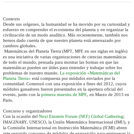
Contexto
Desde sus orígenes, la humanidad se ha movido por su curiosidad y
esfuerzo en comprender el ecosistema del planeta y en organizar la
civilización de un modo analítico. Más recientemente, también nos
hemos dado cuenta de que nuestro planeta está amenazado por
cambios globales.
Matemáticas del Planeta Tierra (
,
en sus siglas en inglés)
MPT
MPE
es una iniciativa de varias organizaciones de ciencias matemáticas
de todo el mundo, pensada para mostrar las formas en que las
matemáticas pueden ser útiles para entender y trabajar sobre los
problemas de nuestro mundo.
La exposición «Matemáticas del
Planeta Tierra»
está compuesta por módulos enviados por la
comunidad. Comenzó con una exposición a fines del 2012, cuyos
módulos ganadores fueron presentados en la apertura oficial del
evento, junto con la
primera muestra de
, en Marzo de 2013 en
MPE
Paris.
Concurso y organizadores
Con la ocasión del
Next Einstein Forum (
) Global Gathering
;
NEF
,
, la Unión Matemática Internacional (
), y
IMAGINARY
UNESCO
IMU
la Comisión Internacional en Instrucción Matemática (
) abren
ICMI
este segundo concurso de módulos de exposición para enriquecer la