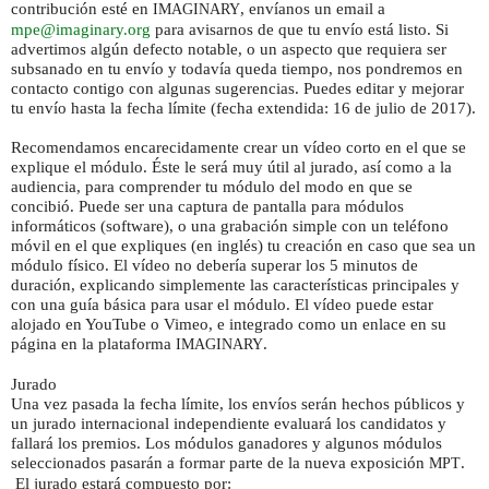
contribución esté en
, envíanos un email a
IMAGINARY
mpe@imaginary.org
para avisarnos de que tu envío está listo. Si
advertimos algún defecto notable, o un aspecto que requiera ser
subsanado en tu envío y todavía queda tiempo, nos pondremos en
contacto contigo con algunas sugerencias. Puedes editar y mejorar
tu envío hasta la fecha límite (fecha extendida: 16 de julio de 2017).
Recomendamos encarecidamente crear un vídeo corto en el que se
explique el módulo. Éste le será muy útil al jurado, así como a la
audiencia, para comprender tu módulo del modo en que se
concibió. Puede ser una captura de pantalla para módulos
informáticos (software), o una grabación simple con un teléfono
móvil en el que expliques (en inglés) tu creación en caso que sea un
módulo físico. El vídeo no debería superar los 5 minutos de
duración, explicando simplemente las características principales y
con una guía básica para usar el módulo. El vídeo puede estar
alojado en YouTube o Vimeo, e integrado como un enlace en su
página en la plataforma
.
IMAGINARY
Jurado
Una vez pasada la fecha límite, los envíos serán hechos públicos y
un jurado internacional independiente evaluará los candidatos y
fallará los premios. Los módulos ganadores y algunos módulos
seleccionados pasarán a formar parte de la nueva exposición
.
MPT
El jurado estará compuesto por: