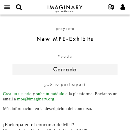
IMAGINARY
open
Acerca de
Eventos
English
E-
mathematics
New
mail
Buscar
Proyectos
Français
Programas
proyecto
or
MPE-
Contraseña
username
Participar
Deutsch
Galerías
Exhibits
New MPE-Exhibits
*
*
Contacto
한국어
Interactivos
Español
Películas
Estado
Türkçe
Crear nueva cuenta
Textos
Cerrado
Solicitar una nueva contraseña
Exposiciones
Más...
¿Cómo participar?
Crea un usuario
y
sube tu módulo
a la plataforma. Envíanos un
email a
mpe@imaginary.org
.
Más información en la descriptción del concurso.
¡Participa en el concurso de
!
MPT