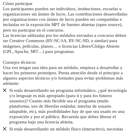
Cómo participar
Los participantes pueden ser individuos, instituciones, escuelas u
organizaciones sin ánimo de lucro. Las contribuciones desarrolladas
por organizaciones con ánimo de lucro pueden ser compartidas e
incluidas en la exposición
de fuentes abiertas (open source),
MPT
pero no participar en el concurso.
Las licencias utilizadas por los módulos enviados a concurso deben
ser Creative Commons (
-
-
,
-
-
, o similar) para
BY
NC
SA
BY
NC
ND
imágenes, películas, planos… o licencias Libres/Código Abierto
(
, Apache,
…) para programas.
GPL
MIT
Consejos técnicos
Una vez tengas una idea para un módulo, empieza a desarrollar y
hacer los primeros prototipos. Presta atención desde el principio a
algunos aspectos técnicos y/o formales para evitar problemas más
adelante:
Si estás desarrollando un programa informático, ¿qué tecnología
y/o lenguaje es más apropiado (para ti y para los futuros
usuarios)? Cuanto más flexible sea el programa (multi-
plataforma, uso de librerías estándar, interfaz de usuario
adaptable, etc), más posibilidades hay de que sea usado en una
exposición y por el público. Recuerda que debes liberar el
programa bajo una licencia abierta.
Si estás desarrollando un módulo físico (interactivo), necesitas