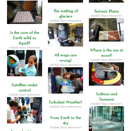
The melting of
Tectonic Plates
glaciers
Módulo físico interactivo
Módulo físico interactivo
Is the core of the
Earth solid or
liquid?
Módulo físico interactivo
Where is the sun at
All maps are
noon?
wrong!
Módulo físico interactivo
Módulo físico interactivo
Satellites under
control
Solitons and
Módulo físico interactivo
Tsunamis
Turbulent Weather!
Módulo físico interactivo
Módulo físico interactivo
From Earth to the
sky
Módulo físico interactivo