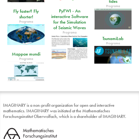
tides
Programa
PyFWI - An
Fly faster? Fly
interactive Software
shorter!
Programa
for the Simulation
of Seismic Waves
Programa
TsunamiLab
Programa
Mappae mundi
Programa
IMAGINARY is a non-profit organization for open and interactive
mathematics. IMAGINARY was initiated at the Mathematisches
Forschungsinstitut Oberwolfach, which is a shareholder of IMAGINARY.