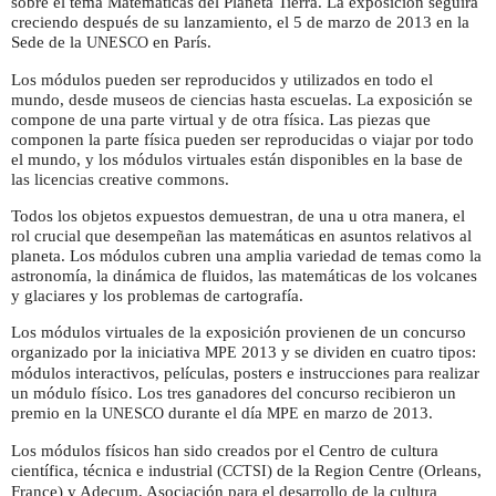
sobre el tema Matemáticas del Planeta Tierra. La exposición seguirá
creciendo después de su lanzamiento, el 5 de marzo de 2013 en la
Sede de la
en París.
UNESCO
Los módulos pueden ser reproducidos y utilizados en todo el
mundo, desde museos de ciencias hasta escuelas. La exposición se
compone de una parte virtual y de otra física. Las piezas que
componen la parte física pueden ser reproducidas o viajar por todo
el mundo, y los módulos virtuales están disponibles en la base de
las licencias creative commons.
Todos los objetos expuestos demuestran, de una u otra manera, el
rol crucial que desempeñan las matemáticas en asuntos relativos al
planeta. Los módulos cubren una amplia variedad de temas como la
astronomía, la dinámica de fluidos, las matemáticas de los volcanes
y glaciares y los problemas de cartografía.
Los módulos virtuales de la exposición provienen de un concurso
organizado por la iniciativa
2013 y se dividen en cuatro tipos:
MPE
módulos interactivos, películas, posters e instrucciones para realizar
un módulo físico. Los tres ganadores del concurso recibieron un
premio en la
durante el día
en marzo de 2013.
UNESCO
MPE
Los módulos físicos han sido creados por el Centro de cultura
científica, técnica e industrial (
) de la Region Centre (Orleans,
CCTSI
France) y Adecum, Asociación para el desarrollo de la cultura