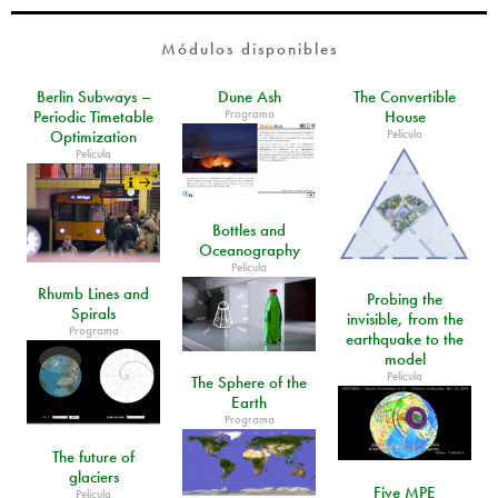
Módulos disponibles
Berlin Subways –
Dune Ash
The Convertible
Programa
Periodic Timetable
House
Película
Optimization
Película
Bottles and
Oceanography
Película
Rhumb Lines and
Probing the
Spirals
invisible, from the
Programa
earthquake to the
model
Película
The Sphere of the
Earth
Programa
The future of
glaciers
Five MPE
Película