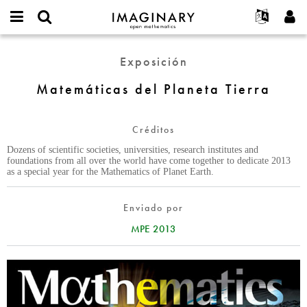
IMAGINARY
open
Acerca de
Eventos
English
E-
mathematics
Matemáticas
mail
Exposición
Buscar
Proyectos
Français
Programas
or
del
Contraseña
username
Participar
Deutsch
Matemáticas del Planeta Tierra
Galerías
Planeta
*
*
Tierra
Contacto
한국어
Interactivos
Español
Créditos
Películas
Türkçe
Dozens of scientific societies, universities, research institutes and
Crear nueva cuenta
Textos
foundations from all over the world have come together to dedicate 2013
as a special year for the Mathematics of Planet Earth.
Solicitar una nueva contraseña
Exposiciones
Más...
Enviado por
MPE 2013