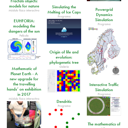
Fractals objects:
models for nature
Simulating the
Powergrid
Módulo físico interactivo
Melting of Ice Caps
Dynamics
Programa
Simulation
EUHFORIA:
Programa
modeling the
dangers of the sun
Película
Origin of life and
evolution:
phylogenetic tree
Galería
Mathematic of
Planet Earth - A
new upgrade for
the travelling
Interactive Traffic
hands’ on exhibition
Simulation
in 2017
Programa
Módulo físico interactivo
Dendritis
Programa
The mathematics of