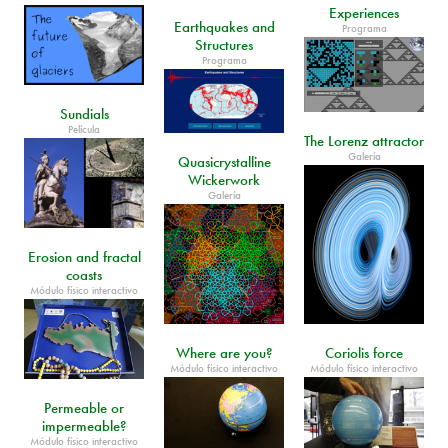
Experiences
Earthquakes and
Programa
Structures
Programa
Sundials
Película
The Lorenz attractor
Galería
Quasicrystalline
Wickerwork
Galería
Erosion and fractal
coasts
Módulo físico interactivo
Where are you?
Coriolis force
Módulo físico interactivo
Módulo físico interactivo
Permeable or
impermeable?
Módulo físico interactivo