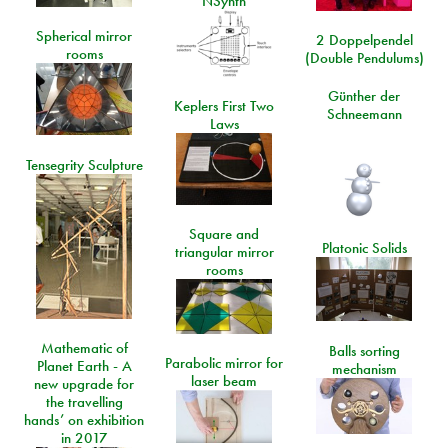
NSynth
Spherical mirror
2 Doppelpendel
rooms
(Double Pendulums)
Günther der
Keplers First Two
Schneemann
Laws
Tensegrity Sculpture
Square and
Platonic Solids
triangular mirror
rooms
Mathematic of
Balls sorting
Parabolic mirror for
Planet Earth - A
mechanism
laser beam
new upgrade for
the travelling
hands’ on exhibition
in 2017