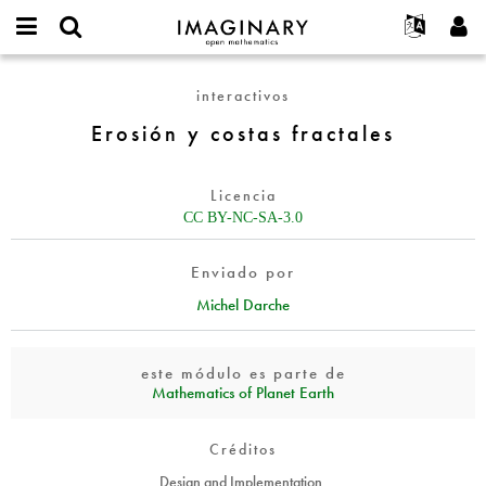
IMAGINARY
open
Acerca de
Eventos
English
E-
mathematics
Erosión
mail
interactivos
Buscar
Proyectos
Français
Programas
or
y
Contraseña
Erosión y costas fractales
username
Participar
Deutsch
Galerías
costas
*
*
fractales
Contacto
한국어
Interactivos
Licencia
Español
Películas
CC BY-NC-SA-3.0
Türkçe
Crear nueva cuenta
Textos
Enviado por
Solicitar una nueva contraseña
Exposiciones
Michel Darche
Más...
este módulo es parte de
Mathematics of Planet Earth
Créditos
Design and Implementation