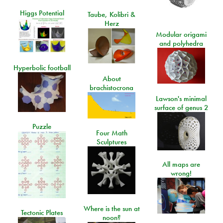
Higgs Potential
Taube, Kolibri &
Herz
Modular origami
and polyhedra
Hyperbolic football
About
brachistocrona
Lawson's minimal
surface of genus 2
Puzzle
Four Math
Sculptures
All maps are
wrong!
Where is the sun at
Tectonic Plates
noon?