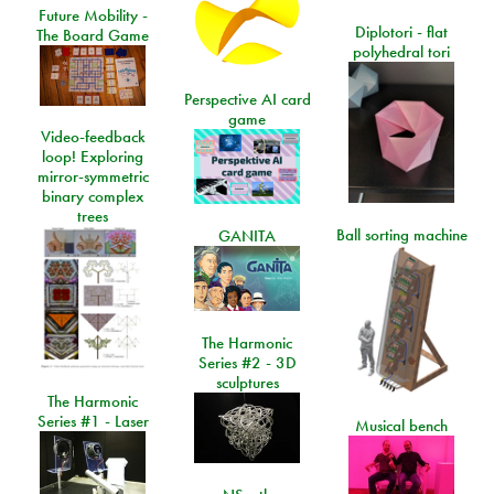
Future Mobility -
Diplotori - flat
The Board Game
polyhedral tori
Perspective AI card
game
Video-feedback
loop! Exploring
mirror-symmetric
binary complex
trees
Ball sorting machine
GANITA
The Harmonic
Series #2 - 3D
sculptures
The Harmonic
Series #1 - Laser
Musical bench