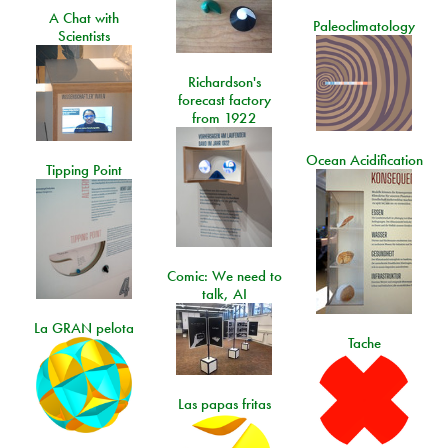
A Chat with
Paleoclimatology
Scientists
Richardson's
forecast factory
from 1922
Ocean Acidification
Tipping Point
Comic: We need to
talk, AI
La GRAN pelota
Tache
Las papas fritas