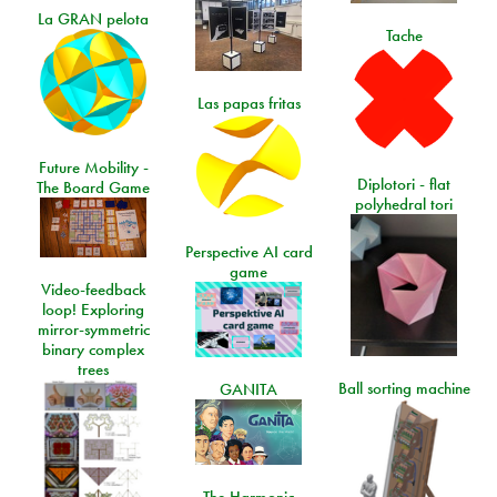
La GRAN pelota
Tache
Las papas fritas
Future Mobility -
Diplotori - flat
The Board Game
polyhedral tori
Perspective AI card
game
Video-feedback
loop! Exploring
mirror-symmetric
binary complex
trees
Ball sorting machine
GANITA
The Harmonic