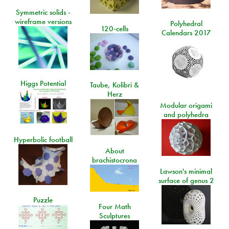
Symmetric solids -
wireframe versions
Polyhedral
120-cells
Calendars 2017
Higgs Potential
Taube, Kolibri &
Herz
Modular origami
and polyhedra
Hyperbolic football
About
brachistocrona
Lawson's minimal
surface of genus 2
Puzzle
Four Math
Sculptures