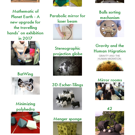
Mathematic of
Balls sorting
Parabolic mirror for
Planet Earth - A
mechanism
laser beam
new upgrade for
the travelling
hands’ on exhibition
in 2017
Gravity and the
Stereographic
Human Migration
projection globe
BatWing
Mirror rooms
3D-Escher-Tilings
Minimizing
42
polyhedra
Menger sponge