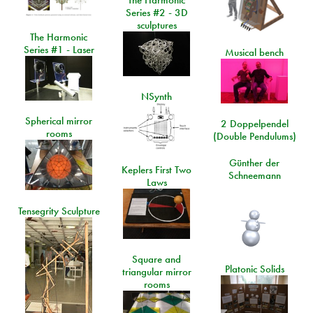
Series #2 - 3D
sculptures
The Harmonic
Series #1 - Laser
Musical bench
NSynth
Spherical mirror
2 Doppelpendel
rooms
(Double Pendulums)
Günther der
Keplers First Two
Schneemann
Laws
Tensegrity Sculpture
Square and
Platonic Solids
triangular mirror
rooms