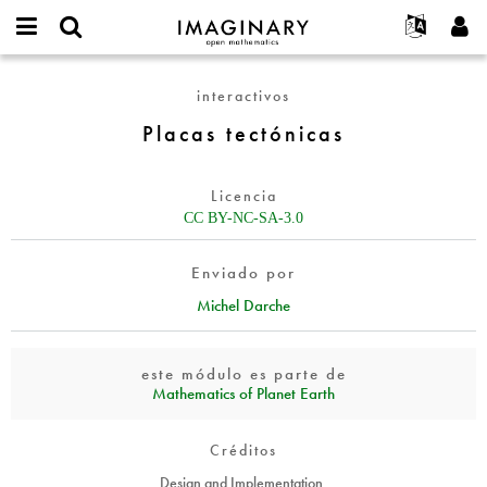
IMAGINARY
open
Acerca de
Eventos
English
E-
mathematics
Placas
mail
interactivos
Buscar
Proyectos
Français
Programas
or
tectónicas
Contraseña
Placas tectónicas
username
Participar
Deutsch
Galerías
*
*
Contacto
한국어
Interactivos
Licencia
Español
Películas
CC BY-NC-SA-3.0
Türkçe
Crear nueva cuenta
Textos
Enviado por
Solicitar una nueva contraseña
Exposiciones
Michel Darche
Más...
este módulo es parte de
Mathematics of Planet Earth
Créditos
Design and Implementation