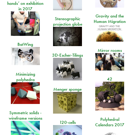
hands’ on exhibition
in 2017
Gravity and the
Stereographic
Human Migration
projection globe
BatWing
Mirror rooms
3D-Escher-Tilings
Minimizing
42
polyhedra
Menger sponge
Symmetric solids -
wireframe versions
Polyhedral
120-cells
Calendars 2017