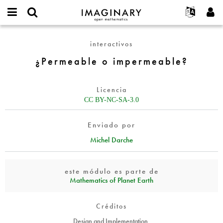
IMAGINARY
open
Acerca de
Eventos
English
E-
mathematics
¿Permeable
mail
interactivos
Buscar
Proyectos
Français
Programas
or
o
Contraseña
¿Permeable o impermeable?
username
Participar
Deutsch
Galerías
impermeable?
*
*
Contacto
한국어
Interactivos
Licencia
Español
Películas
CC BY-NC-SA-3.0
Türkçe
Crear nueva cuenta
Textos
Enviado por
Solicitar una nueva contraseña
Exposiciones
Michel Darche
Más...
este módulo es parte de
Mathematics of Planet Earth
Créditos
Design and Implementation