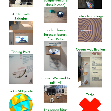
complémentaire
dans le cône)
A Chat with
Paleoclimatology
Scientists
Richardson's
forecast factory
from 1922
Ocean Acidification
Tipping Point
Comic: We need to
talk, AI
La GRAN pelota
Tache
Las papas fritas