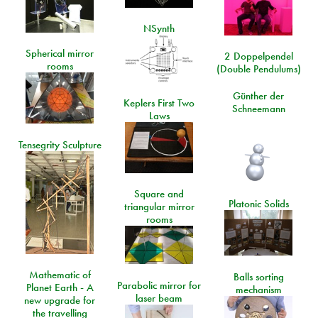
NSynth
Spherical mirror
2 Doppelpendel
rooms
(Double Pendulums)
Günther der
Keplers First Two
Schneemann
Laws
Tensegrity Sculpture
Square and
Platonic Solids
triangular mirror
rooms
Mathematic of
Balls sorting
Parabolic mirror for
Planet Earth - A
mechanism
laser beam
new upgrade for
the travelling