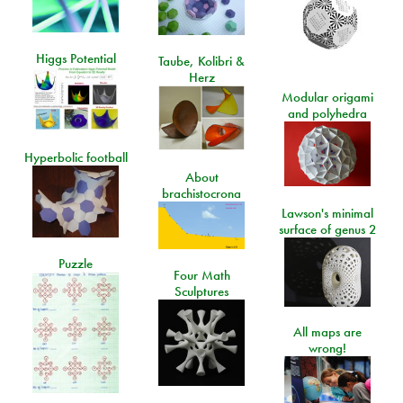
Higgs Potential
Taube, Kolibri &
Herz
Modular origami
and polyhedra
Hyperbolic football
About
brachistocrona
Lawson's minimal
surface of genus 2
Puzzle
Four Math
Sculptures
All maps are
wrong!