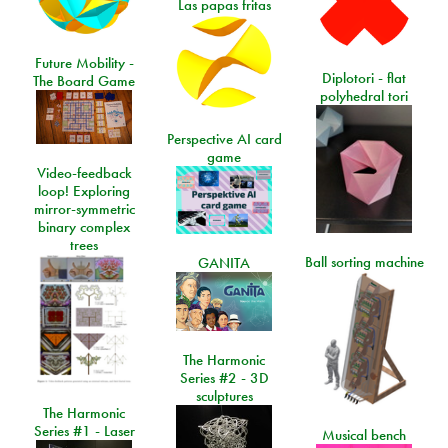
Las papas fritas
Future Mobility -
Diplotori - flat
The Board Game
polyhedral tori
Perspective AI card
game
Video-feedback
loop! Exploring
mirror-symmetric
binary complex
trees
Ball sorting machine
GANITA
The Harmonic
Series #2 - 3D
sculptures
The Harmonic
Series #1 - Laser
Musical bench