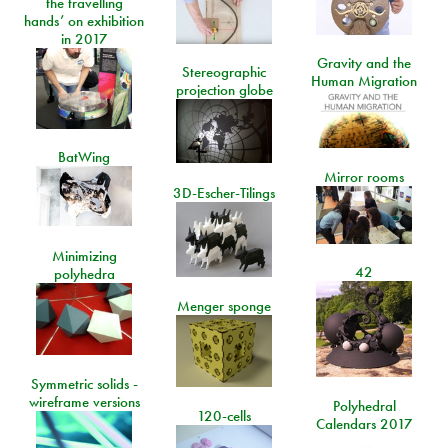
the travelling
hands’ on exhibition
in 2017
Gravity and the
Stereographic
Human Migration
projection globe
BatWing
Mirror rooms
3D-Escher-Tilings
Minimizing
42
polyhedra
Menger sponge
Symmetric solids -
wireframe versions
Polyhedral
120-cells
Calendars 2017