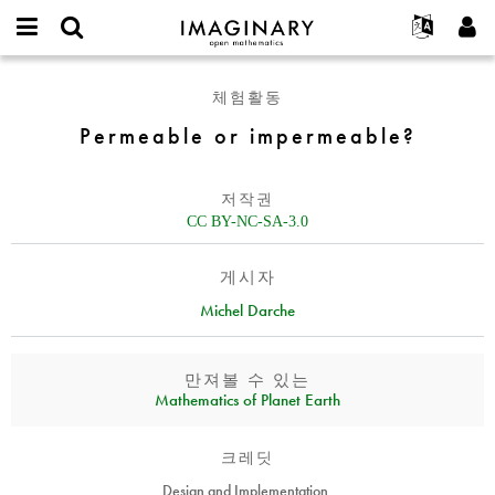
IMAGINARY
open
IMAGINARY란
English
Events
E-
mathematics
Permeable
mail
체험활동
찾기
프로젝트
Français
Programs
or
or
비
Permeable or impermeable?
username
참가하기
Deutsch
Galleries
impermeable?
밀
*
번
한국어
연락처
Hands-On
호
저작권
Español
*
Films
CC BY-NC-SA-3.0
Türkçe
가입하기
Texts
게시자
새로운 비밀번호 요청하기
Exhibitions
Michel Darche
나머지 보기...
만져볼 수 있는
Mathematics of Planet Earth
크레딧
Design and Implementation