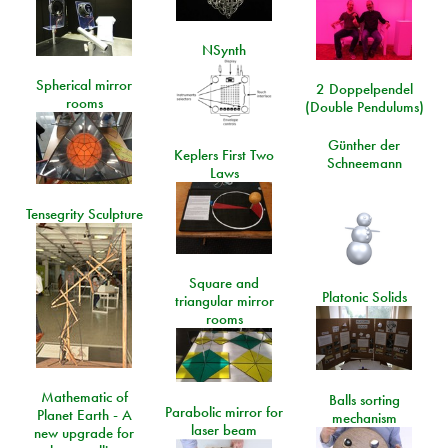
NSynth
Spherical mirror
2 Doppelpendel
rooms
(Double Pendulums)
Günther der
Keplers First Two
Schneemann
Laws
Tensegrity Sculpture
Square and
Platonic Solids
triangular mirror
rooms
Mathematic of
Balls sorting
Parabolic mirror for
Planet Earth - A
mechanism
laser beam
new upgrade for