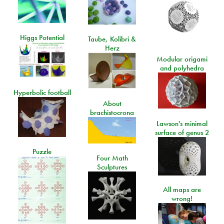
Higgs Potential
Taube, Kolibri &
Herz
Modular origami
and polyhedra
Hyperbolic football
About
brachistocrona
Lawson's minimal
surface of genus 2
Puzzle
Four Math
Sculptures
All maps are
wrong!