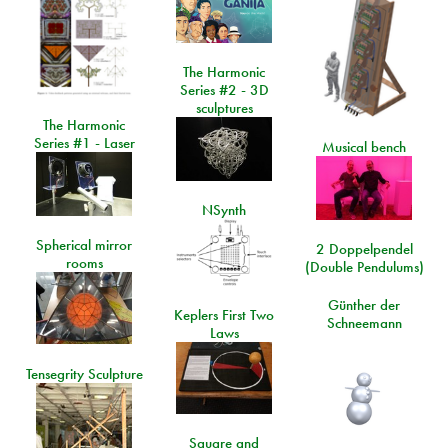
The Harmonic
Series #2 - 3D
sculptures
The Harmonic
Series #1 - Laser
Musical bench
NSynth
Spherical mirror
2 Doppelpendel
rooms
(Double Pendulums)
Günther der
Keplers First Two
Schneemann
Laws
Tensegrity Sculpture
Square and