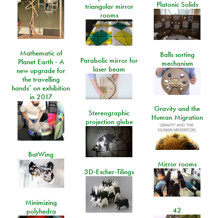
Platonic Solids
triangular mirror
rooms
Mathematic of
Balls sorting
Parabolic mirror for
Planet Earth - A
mechanism
laser beam
new upgrade for
the travelling
hands’ on exhibition
in 2017
Gravity and the
Stereographic
Human Migration
projection globe
BatWing
Mirror rooms
3D-Escher-Tilings
Minimizing
42
polyhedra