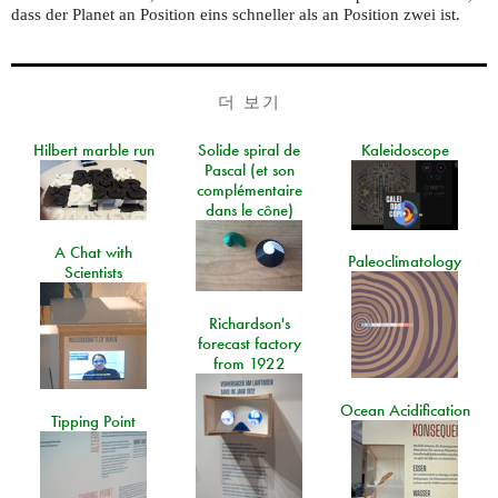
dass der Planet an Position eins schneller als an Position zwei ist.
더 보기
Hilbert marble run
Solide spiral de
Kaleidoscope
Pascal (et son
complémentaire
dans le cône)
A Chat with
Paleoclimatology
Scientists
Richardson's
forecast factory
from 1922
Ocean Acidification
Tipping Point