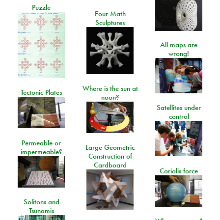
Puzzle
Four Math
Sculptures
All maps are
wrong!
Where is the sun at
Tectonic Plates
noon?
Satellites under
control
Permeable or
Large Geometric
impermeable?
Construction of
Cardboard
Coriolis force
Solitons and
Tsunamis