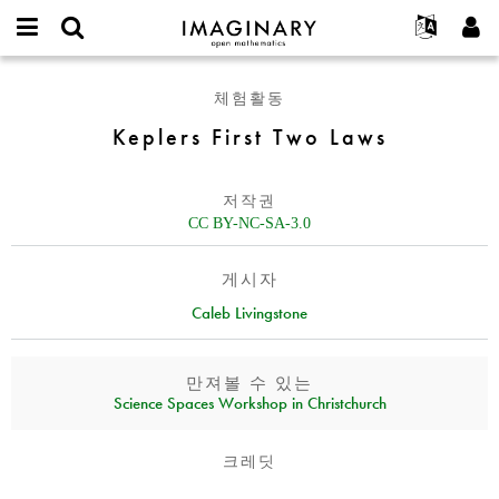
IMAGINARY
open
IMAGINARY란
English
Events
E-
mathematics
Keplers
mail
체험활동
찾기
프로젝트
Français
Programs
or
First
비
Keplers First Two Laws
username
참가하기
Deutsch
Galleries
Two
밀
*
번
Laws
한국어
연락처
Hands-On
호
저작권
Español
*
Films
CC BY-NC-SA-3.0
Türkçe
가입하기
Texts
게시자
새로운 비밀번호 요청하기
Exhibitions
Caleb Livingstone
나머지 보기...
만져볼 수 있는
Science Spaces Workshop in Christchurch
크레딧