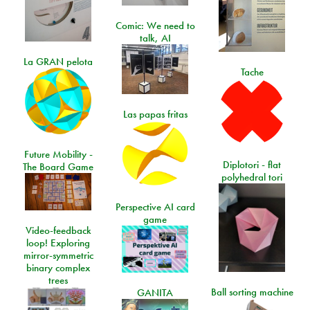
Comic: We need to
talk, AI
La GRAN pelota
Tache
Las papas fritas
Future Mobility -
Diplotori - flat
The Board Game
polyhedral tori
Perspective AI card
game
Video-feedback
loop! Exploring
mirror-symmetric
binary complex
trees
Ball sorting machine
GANITA