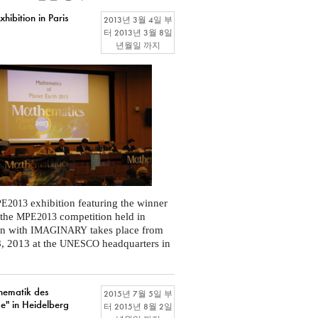
ibition in Paris
2013년 3월 4일
부
터
2013년 3월 8일
년월일
까지
exhibition featuring the winner
E2013
 the
competition held in
MPE2013
on with
takes place from
IMAGINARY
, 2013 at the
headquarters in
UNESCO
hematik des
2015년 7월 5일
부
e" in Heidelberg
터
2015년 8월 2일