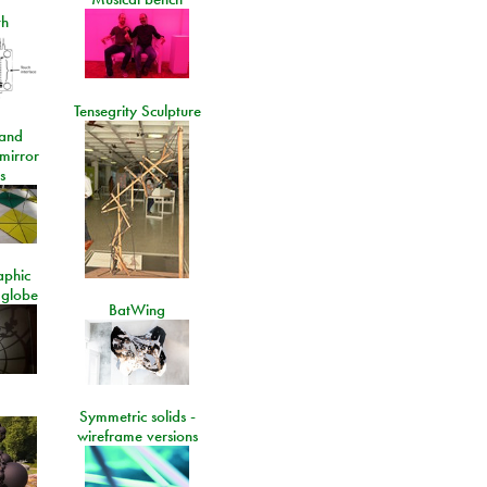
th
Tensegrity Sculpture
and
 mirror
s
aphic
 globe
BatWing
Symmetric solids -
wireframe versions