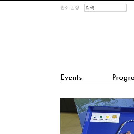
검색 폼
찾기
언어 설정
m
IMAGINARY
open
mathematics
main menu 2
Events
Progr
침
식
과
프
랙