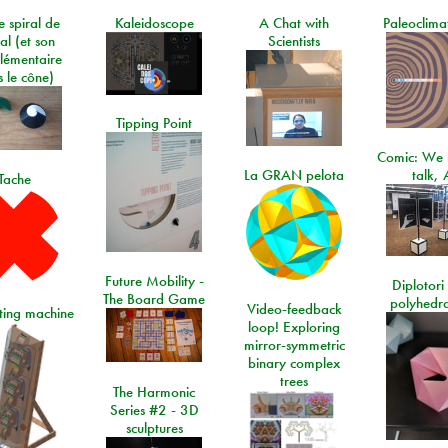
e spiral de
Kaleidoscope
A Chat with
Paleoclima
al (et son
Scientists
lémentaire
 le cône)
Tipping Point
Comic: We 
La GRAN pelota
talk, 
Tache
Future Mobility -
Diplotori 
The Board Game
polyhedra
Video-feedback
rting machine
loop! Exploring
mirror-symmetric
binary complex
trees
The Harmonic
Series #2 - 3D
sculptures