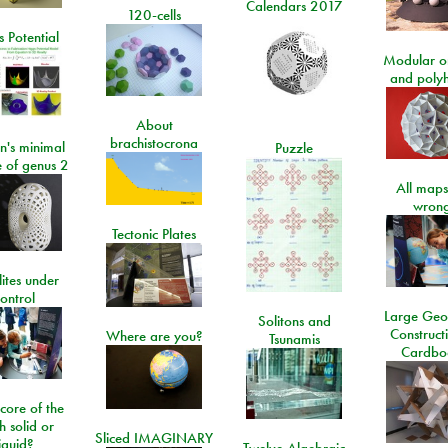
Calendars 2017
120-cells
 Potential
Modular o
and poly
About
brachistocrona
n's minimal
Puzzle
e of genus 2
All maps
wrong
Tectonic Plates
lites under
ontrol
Large Geo
Solitons and
Construct
Where are you?
Tsunamis
Cardbo
 core of the
h solid or
Sliced IMAGINARY
liquid?
Twelve Algebraic