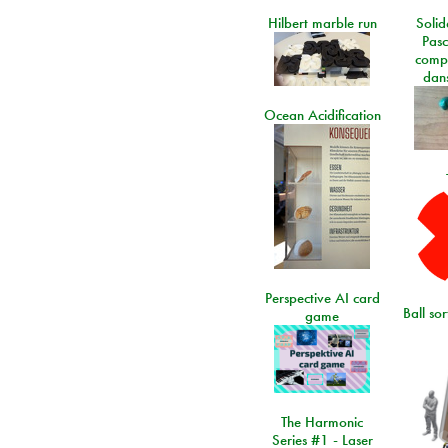
Hilbert marble run
Solid
Pasc
comp
dans
Ocean Acidification
Perspective AI card
Ball so
game
The Harmonic
Series #1 - Laser