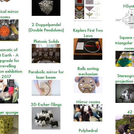
NSyn
ical mirror
rooms
2 Doppelpendel
(Double Pendulums)
Keplers First Two
Laws
Square 
Platonic Solids
triangular
room
ematic of
t Earth - A
pgrade for
travelling
Balls sorting
on exhibition
Parabolic mirror for
mechanism
Stereogr
n 2017
laser beam
projection
Mirror rooms
3D-Escher-Tilings
42
er sponge
Polyhedral