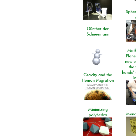
Spher
Günther der
Schneemann
Math
Plane
new u
the 
hands’ 
Gravity and the
i
Human Migration
Minimizing
Meng
polyhedra