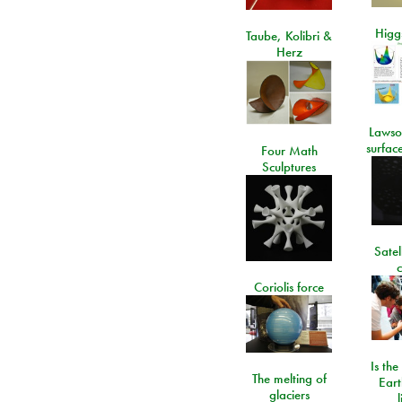
Higgs
Taube, Kolibri &
Herz
Lawso
surfac
Four Math
Sculptures
Satel
c
Coriolis force
Is the
The melting of
Eart
glaciers