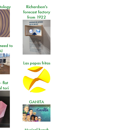
tology
Richardson's
forecast factory
from 1922
need to
AI
Las papas fritas
- flat
l tori
GANITA
Musical bench