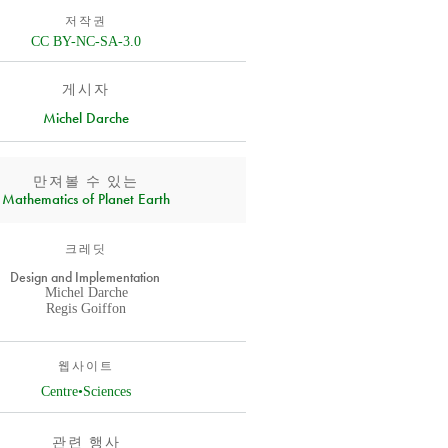
저작권
CC BY-NC-SA-3.0
게시자
Michel Darche
만져볼 수 있는
Mathematics of Planet Earth
크레딧
Design and Implementation
Michel Darche
Regis Goiffon
웹사이트
Centre•Sciences
관련 행사