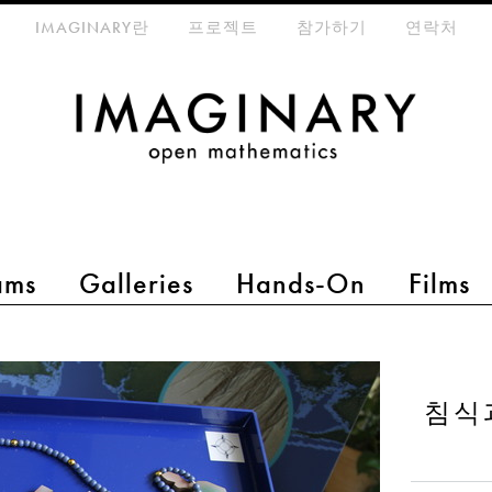
eta-menu
IMAGINARY란
프로젝트
참가하기
연락처
ams
Galleries
Hands-On
Films
침식