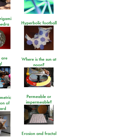
rigami
Hyperbolic football
hedra
 are
Where is the sun at
!
noon?
Permeable or
metric
impermeable?
ion of
ard
Erosion and fractal