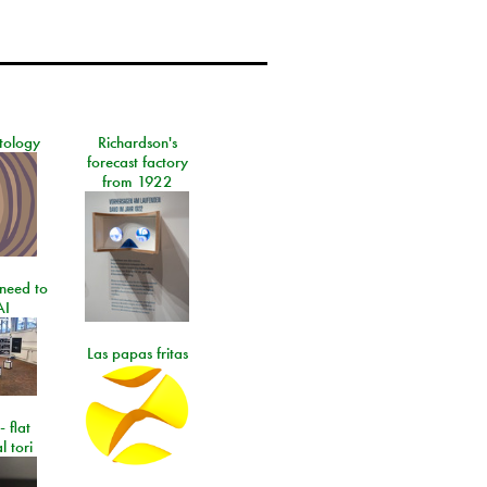
tology
Richardson's
forecast factory
from 1922
need to
AI
Las papas fritas
- flat
l tori