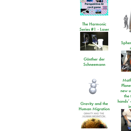
The Harmonic
Series #1 - Laser
Spher
Günther der
Schneemann
Math
Plane
new u
the 
hands’ 
Gravity and the
i
Human Migration