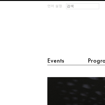
검색 폼
찾기
언어 설정
m
IMAGINARY
open
mathematics
main menu 2
Events
Progr
Lawson's
minimal
surface
of
genus