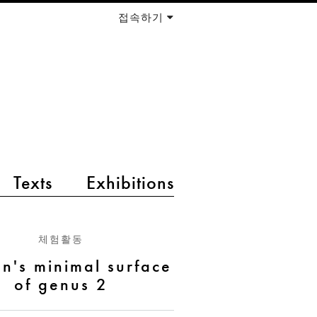
접속하기
Texts
Exhibitions
체험활동
n's minimal surface
of genus 2