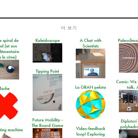
더 보기
e spiral de
Kaleidoscope
A Chat with
Paleoclima
al (et son
Scientists
lémentaire
 le cône)
Tipping Point
Comic: We 
La GRAN pelota
talk, 
Tache
Future Mobility -
Diplotori 
The Board Game
polyhedra
Video-feedback
rting machine
loop! Exploring