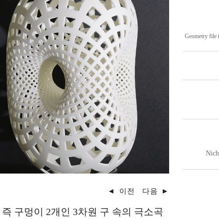
Geometry file 
Nich
◄
이전
다음
►
, 즉 구멍이 2개인 3차원 구 속의 극소곡