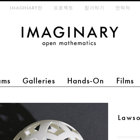
eta-menu
IMAGINARY란
프로젝트
참가하기
연락처
ams
Galleries
Hands-On
Films
Lawso