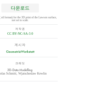
다운로드
(.stl format) for the 3D print of the Lawson surface,
not set to scale.
저작권
CC BY-NC-SA-3.0
게시자
GeometrieWerkstatt
크레딧
3D-Data Modelling
olas Schmitt, Wjatscheslaw Kewlin