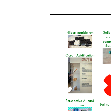
Hilbert marble run
Solid
Pasc
comp
dans
Ocean Acidification
Perspective AI card
Ball so
game