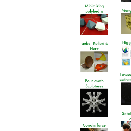
Minimizing
Meng
polyhedra
Higgs
Taube, Kolibri &
Herz
Lawso
surfac
Four Math
Sculptures
Satel
c
Coriolis force