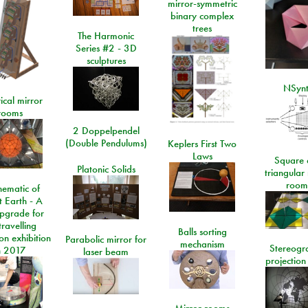
mirror-symmetric
binary complex
trees
The Harmonic
Series #2 - 3D
sculptures
NSyn
ical mirror
rooms
2 Doppelpendel
(Double Pendulums)
Keplers First Two
Laws
Square 
Platonic Solids
triangular
room
ematic of
t Earth - A
pgrade for
travelling
Balls sorting
on exhibition
Parabolic mirror for
mechanism
Stereogr
n 2017
laser beam
projection