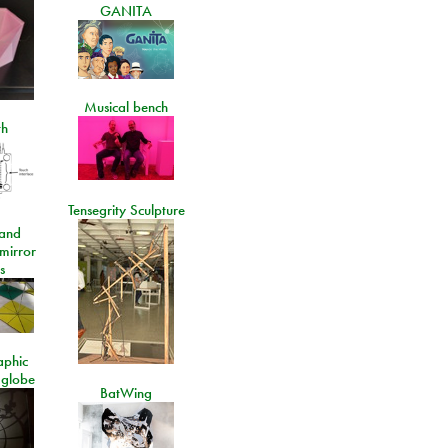
GANITA
Musical bench
th
Tensegrity Sculpture
and
 mirror
s
aphic
 globe
BatWing