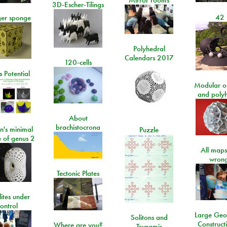
Mirror rooms
3D-Escher-Tilings
42
er sponge
Polyhedral
Calendars 2017
120-cells
 Potential
Modular o
and poly
About
brachistocrona
n's minimal
Puzzle
e of genus 2
All maps
wrong
Tectonic Plates
lites under
ontrol
Large Geo
Solitons and
Construct
Where are you?
Tsunamis