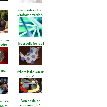
Symmetric solids -
wireframe versions
rigami
Hyperbolic football
hedra
 are
Where is the sun at
!
noon?
Permeable or
metric
impermeable?
ion of