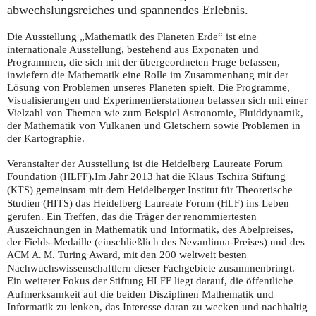
abwechslungsreiches und spannendes Erlebnis.
Die Ausstellung „Mathematik des Planeten Erde“ ist eine
internationale Ausstellung, bestehend aus Exponaten und
Programmen, die sich mit der übergeordneten Frage befassen,
inwiefern die Mathematik eine Rolle im Zusammenhang mit der
Lösung von Problemen unseres Planeten spielt. Die Programme,
Visualisierungen und Experimentierstationen befassen sich mit einer
Vielzahl von Themen wie zum Beispiel Astronomie, Fluiddynamik,
der Mathematik von Vulkanen und Gletschern sowie Problemen in
der Kartographie.
Veranstalter der Ausstellung ist die Heidelberg Laureate Forum
Foundation (
).Im Jahr 2013 hat die Klaus Tschira Stiftung
HLFF
(
) gemeinsam mit dem Heidelberger Institut für Theoretische
KTS
Studien (
) das Heidelberg Laureate Forum (
) ins Leben
HITS
HLF
gerufen. Ein Treffen, das die Träger der renommiertesten
Auszeichnungen in Mathematik und Informatik, des Abelpreises,
der Fields-Medaille (einschließlich des Nevanlinna-Preises) und des
Turing Award, mit den 200 weltweit besten
ACM
A. M.
Nachwuchswissenschaftlern dieser Fachgebiete zusammenbringt.
Ein weiterer Fokus der Stiftung
liegt darauf, die öffentliche
HLFF
Aufmerksamkeit auf die beiden Disziplinen Mathematik und
Informatik zu lenken, das Interesse daran zu wecken und nachhaltig