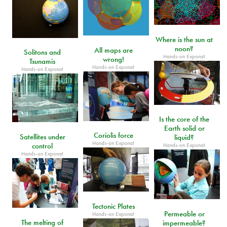
Where is the sun at
noon?
All maps are
Solitons and
Hands-on Exponat
wrong!
Tsunamis
Hands-on Exponat
Hands-on Exponat
Is the core of the
Earth solid or
Coriolis force
Satellites under
liquid?
Hands-on Exponat
control
Hands-on Exponat
Hands-on Exponat
Tectonic Plates
Permeable or
Hands-on Exponat
The melting of
impermeable?