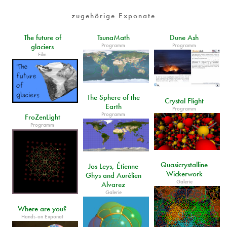
zugehörige Exponate
The future of
TsunaMath
Dune Ash
Programm
Programm
glaciers
Film
The Sphere of the
Crystal Flight
Earth
Programm
Programm
FroZenLight
Programm
Quasicrystalline
Jos Leys, Étienne
Wickerwork
Ghys and Aurélien
Galerie
Alvarez
Galerie
Where are you?
Hands-on Exponat