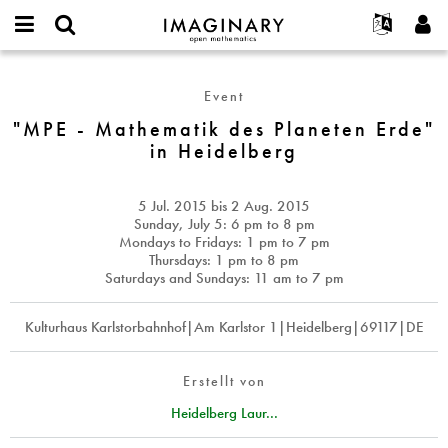
IMAGINARY
open
English
Events
Info
E-
mathematics
"MPE
mail
Suche
Français
Projekte
Programme
Event
or
-
Passwort
username
Mitmachen
Deutsch
"MPE - Mathematik des Planeten Erde"
Galerien
Mathematik
*
*
in Heidelberg
des
Kontakt
한국어
Hands-on
Planeten
Español
Filme
Erde"
5 Jul. 2015
bis
2 Aug. 2015
Türkçe
in
Neues Benutzerkonto erstellen
Texte
Sunday, July 5: 6 pm to 8 pm
Heidelberg
Mondays to Fridays: 1 pm to 7 pm
Neues Passwort anfordern
Ausstellungen
Thursdays: 1 pm to 8 pm
Saturdays and Sundays: 11 am to 7 pm
Mehr...
Kulturhaus Karlstorbahnhof|Am Karlstor 1|Heidelberg|69117|DE
Erstellt von
Heidelberg Laur...