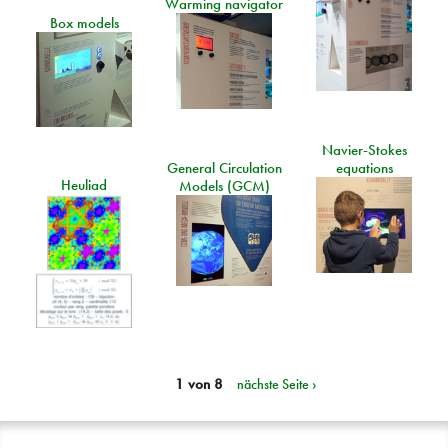
Warming navigator
Box models
Navier-Stokes
General Circulation
equations
Heuliad
Models (GCM)
1 von 8
nächste Seite ›