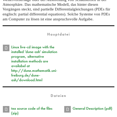
Atmosphäre. Das mathematische Modell, das hinter diesen
Vorgängen steckt, sind partielle Differentialgleichungen (
s für
PDE
englisch: partial differential equations). Solche Systeme von
s
PDE
am Computer zu lösen ist eine anspruchsvolle Aufgabe.
Hauptdatei
Linux live-cd image with the
installed 'dune-ash' simulation
program, alternative
installation methods are
availabel at
http://dune.mathematik.uni-
freiburg.de/dune-
ash/download.html
Dateien
tex source code of the files
General Description (pdf)
(zip)