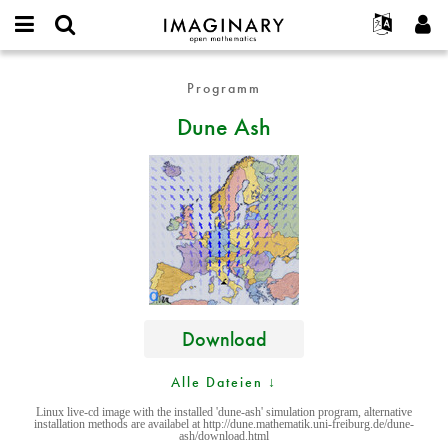
IMAGINARY
open
English
Events
Info
E-
mathematics
Dune
mail
Programm
Suche
Français
Projekte
Programme
or
Ash
Passwort
Dune Ash
username
Mitmachen
Deutsch
Galerien
*
*
Kontakt
한국어
Hands-on
Español
Filme
Türkçe
Neues Benutzerkonto erstellen
Texte
Neues Passwort anfordern
Ausstellungen
Mehr...
Download
Alle Dateien ↓
Linux live-cd image with the installed 'dune-ash' simulation program, alternative
installation methods are availabel at http://dune.mathematik.uni-freiburg.de/dune-
ash/download.html