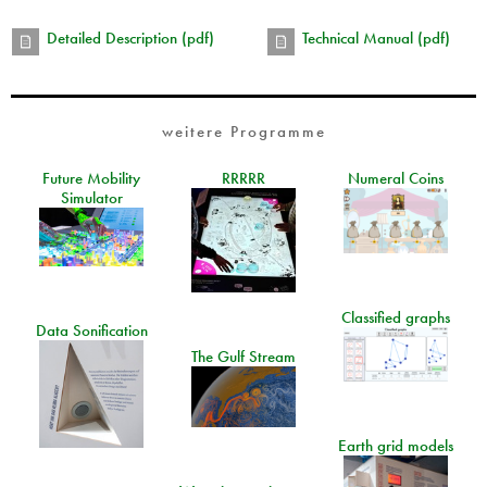
Detailed Description (pdf)
Technical Manual (pdf)
weitere Programme
Future Mobility
RRRRR
Numeral Coins
Simulator
Classified graphs
Data Sonification
The Gulf Stream
Earth grid models