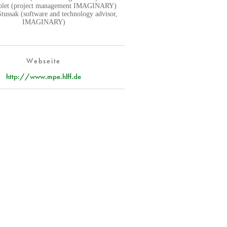
iolet (project management IMAGINARY)
Stussak (software and technology advisor,
IMAGINARY)
Webseite
http://www.mpe.hlff.de