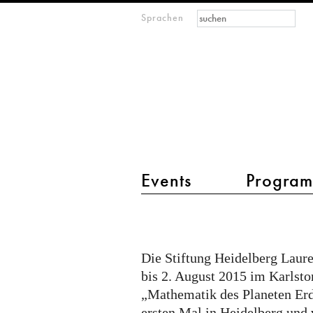
Suchformular
Suche
Sprachen
M
IMAGINARY
open
mathematics
Hauptmenü 2
Events
Progra
"MPE
-
Mathematik
Die Stiftung Heidelberg Laure
des
bis 2. August 2015 im Karlsto
Planeten
„Mathematik des Planeten Erd
ersten Mal in Heidelberg und 