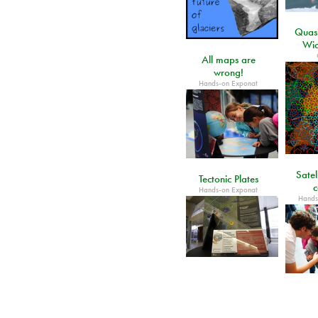
Quasi
Wic
All maps are
wrong!
Hands-on Exponat
Satel
Tectonic Plates
c
Hands-on Exponat
Hands