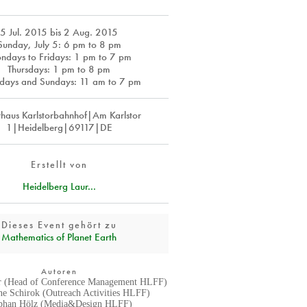
5 Jul. 2015
bis
2 Aug. 2015
Sunday, July 5: 6 pm to 8 pm
ndays to Fridays: 1 pm to 7 pm
Thursdays: 1 pm to 8 pm
days and Sundays: 11 am to 7 pm
rhaus Karlstorbahnhof|Am Karlstor
1|Heidelberg|69117|DE
Erstellt von
Heidelberg Laur...
Dieses Event gehört zu
Mathematics of Planet Earth
Autoren
r (Head of Conference Management HLFF)
ane Schirok (Outreach Activities HLFF)
phan Hölz (Media&Design HLFF)