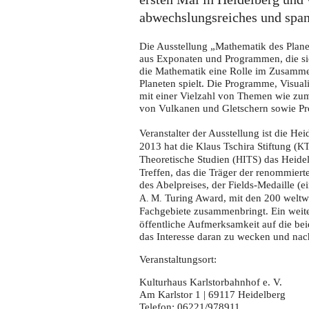
Erde"
in
abwechslungsreiches und span
Heidelberg
Die Ausstellung „Mathematik des Planet
aus Exponaten und Programmen, die sic
die Mathematik eine Rolle im Zusamm
Planeten spielt. Die Programme, Visual
mit einer Vielzahl von Themen wie zu
von Vulkanen und Gletschern sowie Pr
Veranstalter der Ausstellung ist die H
2013 hat die Klaus Tschira Stiftung (
K
Theoretische Studien (
) das Heide
HITS
Treffen, das die Träger der renommier
des Abelpreises, der Fields-Medaille (
Turing Award, mit den 200 weltw
A. M.
Fachgebiete zusammenbringt. Ein weite
öffentliche Aufmerksamkeit auf die be
das Interesse daran zu wecken und nach
Veranstaltungsort:
Kulturhaus Karlstorbahnhof e. V.
Am Karlstor 1 | 69117 Heidelberg
Telefon: 06221/978911