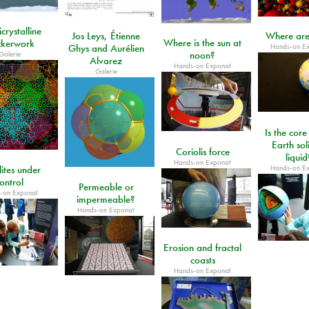
crystalline
Jos Leys, Étienne
Where are
Where is the sun at
kerwork
Hands-on E
Ghys and Aurélien
Galerie
noon?
Alvarez
Hands-on Exponat
Galerie
Is the core
Earth sol
Coriolis force
liquid
Hands-on Exponat
Hands-on E
lites under
ontrol
Permeable or
-on Exponat
impermeable?
Hands-on Exponat
Erosion and fractal
coasts
Hands-on Exponat