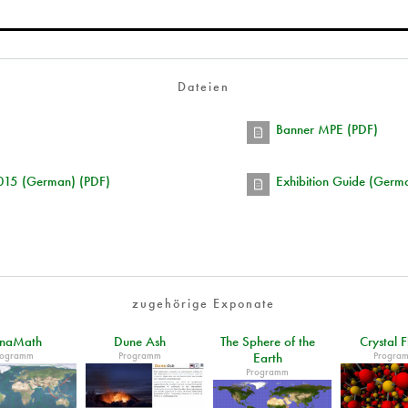
Dateien
Banner MPE (PDF)
2015 (German) (PDF)
Exhibition Guide (Germ
zugehörige Exponate
unaMath
Dune Ash
The Sphere of the
Crystal F
rogramm
Programm
Progra
Earth
Programm