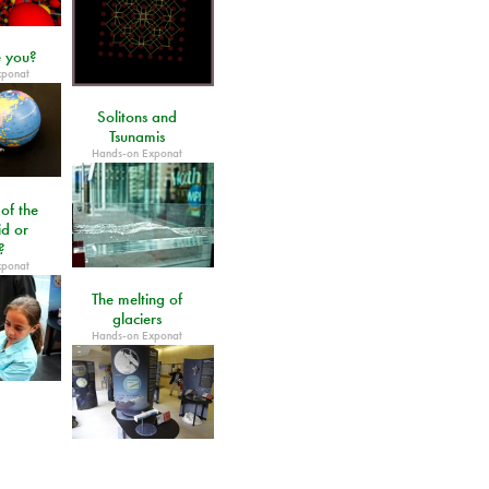
 you?
xponat
Solitons and
Tsunamis
Hands-on Exponat
 of the
id or
?
xponat
The melting of
glaciers
Hands-on Exponat