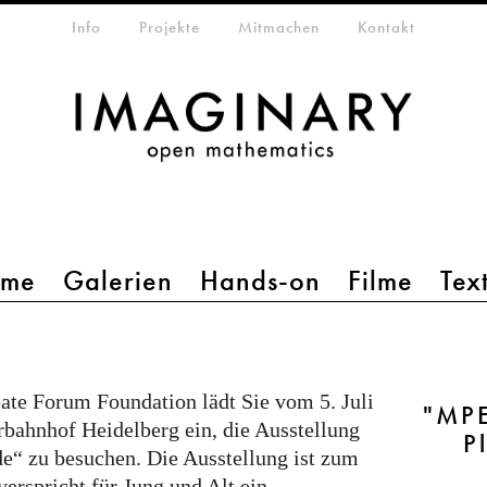
etamenü
Info
Projekte
Mitmachen
Kontakt
mme
Galerien
Hands-on
Filme
Tex
ate Forum Foundation lädt Sie vom 5. Juli
"MPE
rbahnhof Heidelberg ein, die Ausstellung
P
e“ zu besuchen. Die Ausstellung ist zum
verspricht für Jung und Alt ein