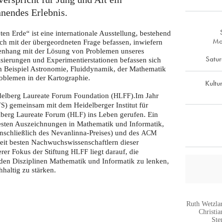
nendes Erlebnis.
en Erde“ ist eine internationale Ausstellung, bestehend
Mo
h mit der übergeordneten Frage befassen, inwiefern
enhang mit der Lösung von Problemen unseres
Satur
isierungen und Experimentierstationen befassen sich
m Beispiel Astronomie, Fluiddynamik, der Mathematik
oblemen in der Kartographie.
Kultu
eidelberg Laureate Forum Foundation (
).Im Jahr
HLFF
) gemeinsam mit dem Heidelberger Institut für
TS
lberg Laureate Forum (
) ins Leben gerufen. Ein
HLF
testen Auszeichnungen in Mathematik und Informatik,
einschließlich des Nevanlinna-Preises) und des
ACM
eit besten Nachwuchswissenschaftlern dieser
rer Fokus der Stiftung
liegt darauf, die
HLFF
iden Disziplinen Mathematik und Informatik zu lenken,
haltig zu stärken.
Ruth Wetzla
Christi
Ste