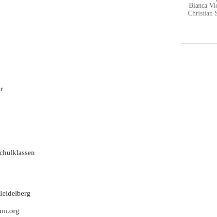
Bianca V
Christian 
r
Schulklassen
n
Heidelberg
rum.org