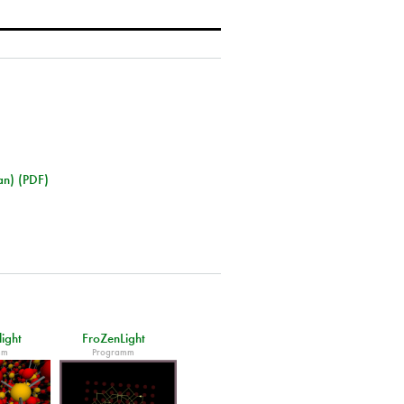
an) (PDF)
light
FroZenLight
mm
Programm