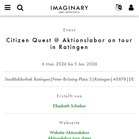
IMAGINARY
open
English
Events
Info
E-
mathematics
Citizen
mail
Suche
Français
Projekte
Programme
Event
or
Quest
Passwort
username
Mitmachen
Deutsch
Citizen Quest @ Aktionslabor on tour
Galerien
@
*
*
in Ratingen
Aktionslabor
Kontakt
한국어
Hands-on
on
Español
Filme
tour
6 Mai. 2026
bis
5 Jun. 2026
Türkçe
in
Neues Benutzerkonto erstellen
Texte
Ratingen
Neues Passwort anfordern
Stadtbibliothek Ratingen|Peter-Brüning-Platz 3|Ratingen|40878|DE
Ausstellungen
Mehr...
Erstellt von
Elisabeth Schaber
Webseite
Website Aktionslabor
Aktionslabor tour dates