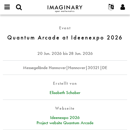
IMAGINARY
open
English
Events
Info
E-
mathematics
Quantum
mail
Suche
Français
Projekte
Programme
Event
or
Arcade
Passwort
username
Mitmachen
Deutsch
Quantum Arcade at Ideenexpo 2026
Galerien
at
*
*
Ideenexpo
Kontakt
한국어
Hands-on
2026
Español
20 Jun. 2026
bis
28 Jun. 2026
Filme
Türkçe
Neues Benutzerkonto erstellen
Texte
Messegelände Hannover|Hannover|30521|DE
Neues Passwort anfordern
Ausstellungen
Mehr...
Erstellt von
Elisabeth Schaber
Webseite
Ideenexpo 2026
Project website Quantum Arcade