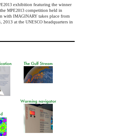
exhibition featuring the winner
E2013
 the
competition held in
MPE2013
on with
takes place from
IMAGINARY
, 2013 at the
headquarters in
UNESCO
ication
The Gulf Stream
Warming navigator
ad