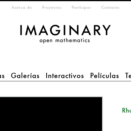
eta-menu
Acerca de
Proyectos
Participar
Contacto
as
Galerías
Interactivos
Películas
T
Rhu