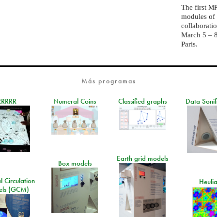
The first
MP
modules of
collaborati
March 5 – 8
Paris.
Más programas
RRRRR
Numeral Coins
Classified graphs
Data Sonif
Earth grid models
Box models
 Circulation
Heuli
ls (GCM)