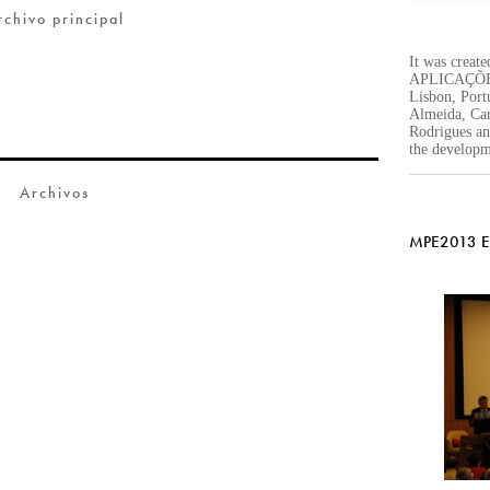
rchivo principal
It was cre
APLICAÇÕES
Lisbon, Por
Almeida, Car
Rodrigues an
the developm
Archivos
MPE2013 Exh