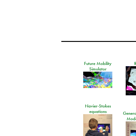
Future Mobility
Simulator
Navier-Stokes
equations
General
Mode