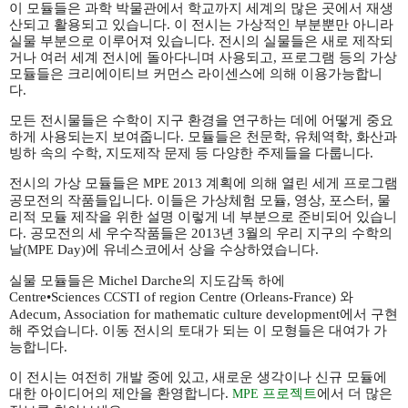
이 모듈들은 과학 박물관에서 학교까지 세계의 많은 곳에서 재생
산되고 활용되고 있습니다. 이 전시는 가상적인 부분뿐만 아니라
실물 부분으로 이루어져 있습니다. 전시의 실물들은 새로 제작되
거나 여러 세계 전시에 돌아다니며 사용되고, 프로그램 등의 가상
모듈들은 크리에이티브 커먼스 라이센스에 의해 이용가능합니
다.
모든 전시물들은 수학이 지구 환경을 연구하는 데에 어떻게 중요
하게 사용되는지 보여줍니다. 모듈들은 천문학, 유체역학, 화산과
빙하 속의 수학, 지도제작 문제 등 다양한 주제들을 다룹니다.
전시의 가상 모듈들은
2013 계획에 의해 열린 세게 프로그램
MPE
공모전의 작품들입니다. 이들은 가상체험 모듈, 영상, 포스터, 물
리적 모듈 제작을 위한 설명 이렇게 네 부분으로 준비되어 있습니
다. 공모전의 세 우수작품들은 2013년 3월의 우리 지구의 수학의
날(
Day)에 유네스코에서 상을 수상하였습니다.
MPE
실물 모듈들은 Michel Darche의 지도감독 하에
Centre•Sciences
of region Centre (Orleans-France) 와
CCSTI
Adecum, Association for mathematic culture development에서 구현
해 주었습니다. 이동 전시의 토대가 되는 이 모형들은 대여가 가
능합니다.
이 전시는 여전히 개발 중에 있고, 새로운 생각이나 신규 모듈에
대한 아이디어의 제안을 환영합니다.
프로젝트
에서 더 많은
MPE