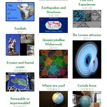
영상
Experiences
Earthquakes and
프로그램
Structures
프로그램
Sundials
영상
The Lorenz attractor
갤러리
Quasicrystalline
Wickerwork
갤러리
Erosion and fractal
coasts
체험활동전
Where are you?
Coriolis force
체험활동전
체험활동전
Permeable or
impermeable?
체험활동전