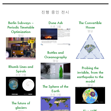
진행 중인 전시
Berlin Subways –
Dune Ash
The Convertible
프로그램
Periodic Timetable
House
영상
Optimization
영상
Bottles and
Oceanography
영상
Rhumb Lines and
Probing the
Spirals
invisible, from the
프로그램
earthquake to the
model
영상
The Sphere of the
Earth
프로그램
The future of
glaciers
Five MPE