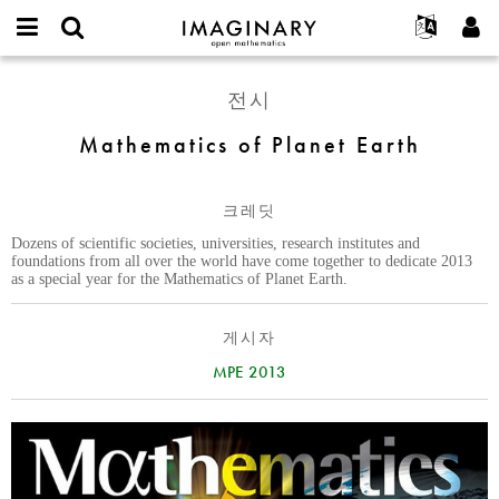
IMAGINARY
open
IMAGINARY란
English
Events
E-
mathematics
Mathematics
mail
전시
찾기
프로젝트
Français
Programs
or
of
비
username
참가하기
Deutsch
Mathematics of Planet Earth
Galleries
Planet
밀
*
번
Earth
한국어
연락처
Hands-On
호
Español
*
크레딧
Films
Türkçe
Dozens of scientific societies, universities, research institutes and
가입하기
Texts
foundations from all over the world have come together to dedicate 2013
as a special year for the Mathematics of Planet Earth.
새로운 비밀번호 요청하기
Exhibitions
나머지 보기...
게시자
MPE 2013