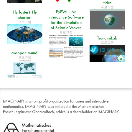
tides
프로그램
PyFWI - An
Fly faster? Fly
interactive Software
shorter!
프로그램
for the Simulation
of Seismic Waves
프로그램
TsunamiLab
프로그램
Mappae mundi
프로그램
IMAGINARY is a non-profit organization for open and interactive
mathematics. IMAGINARY was initiated at the Mathematisches
Forschungsinstitut Oberwolfach, which is a shareholder of IMAGINARY.