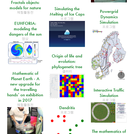
Fractals objects:
models for nature
Simulating the
Powergrid
체험활동전
Melting of Ice Caps
Dynamics
프로그램
Simulation
EUHFORIA:
프로그램
modeling the
dangers of the sun
영상
Origin of life and
evolution:
phylogenetic tree
갤러리
Mathematic of
Planet Earth - A
new upgrade for
the travelling
Interactive Traffic
hands’ on exhibition
Simulation
in 2017
프로그램
체험활동전
Dendritis
프로그램
The mathematics of