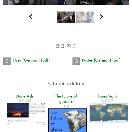


관련 자료
Flyer (German) (pdf)
Poster (German) (pdf
Related exhibits
Dune Ash
The future of
TsunaMath
프로그램
프로그램
glaciers
영상