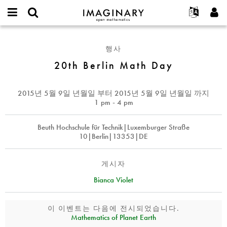
IMAGINARY
open
IMAGINARY란
English
Events
E-
mathematics
20th
mail
찾기
프로젝트
Français
Programs
행사
or
Berlin
비
username
참가하기
Deutsch
20th Berlin Math Day
Galleries
Math
밀
*
번
Day
한국어
연락처
Hands-On
호
Español
2015년 5월 9일 년월일
부터
2015년 5월 9일 년월일
까지
*
Films
1 pm - 4 pm
Türkçe
가입하기
Texts
Beuth Hochschule für Technik|Luxemburger Straße
새로운 비밀번호 요청하기
Exhibitions
10|Berlin|13353|DE
나머지 보기...
게시자
Bianca Violet
이 이벤트는 다음에 전시되었습니다.
Mathematics of Planet Earth