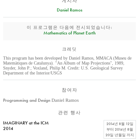
게시자
Daniel Ramos
이 프로그램은 다음에 전시되었습니다:
Mathematics of Planet Earth
크레딧
This program has been developed by Daniel Ramos, MMACA (Museu de
Matemàtiques de Catalunya). "An Album of Map Projections", 1989,
Snyder, John P.; Voxland, Philip M. Credit: U.S. Geological Survey
Department of the Interior/USGS
참여자
Programming and Design
Daniel Ramos
관련 행사
IMAGINARY at the ICM
2014년 8월 12일
2014
부터
2014년 8월
20일 년월일
까지