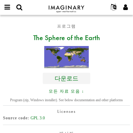
IMAGINARY
open
IMAGINARY란
English
Events
E-
mathematics
The
mail
프로그램
찾기
프로젝트
Français
Programs
or
Sphere
비
The Sphere of the Earth
username
참가하기
Deutsch
Galleries
of
밀
*
번
the
한국어
연락처
Hands-On
호
Earth
Español
*
Films
Türkçe
가입하기
Texts
새로운 비밀번호 요청하기
Exhibitions
다운로드
나머지 보기...
모든 자료 모음 ↓
Program (zip, Windows installer). See below documentation and other platforms
Licenses
Source code
GPL 3.0