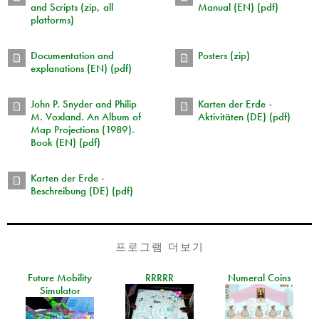
and Scripts (zip, all
Manual (EN) (pdf)
platforms)
Documentation and
Posters (zip)
explanations (EN) (pdf)
John P. Snyder and Philip
Karten der Erde -
M. Voxland. An Album of
Aktivitäten (DE) (pdf)
Map Projections (1989).
Book (EN) (pdf)
Karten der Erde -
Beschreibung (DE) (pdf)
프로그램 더보기
Future Mobility
RRRRR
Numeral Coins
Simulator