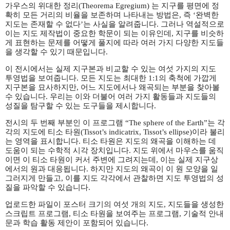
가우스의 위대한 정리(Theorema Egregium) 는 지구를 평면에 정
확히 모든 거리의 비율을 보존하며 나타내는 방법은, 즉 ‘완벽한
지도는 존재할 수 없다’는 사실을 알려줍니다. 그러나 역설적으로
이는 지도 제작법이 중요한 학문이 되는 이유인데, 지구를 비슷하
게 표현하는 문제를 어떻게 풀지에 따라 여러 가지 다양한 지도들
을 생각할 수 있기 때문입니다.
이 전시에서는 실제 지구본과 비교할 수 있는 여섯 가지의 지도
투영법을 보여줍니다. 모든 지도는 최대한 1:1의 축척에 가깝게
지구본을 묘사하지만, 어느 지도에서나 왜곡되는 부분을 찾아볼
수 있습니다. 우리는 이와 더불어 여러 가지 활동들과 지도들의
성질을 탐구할 수 있는 도구들을 제시합니다.
전시의 두 번째 부분인 이 프로그램 “The sphere of the Earth”는 각
각의 지도에 티소 타원(Tissot’s indicatrix, Tissot’s ellipse)이라 불리
는 영역을 표시합니다. 티소 타원은 지도의 왜곡을 이해하는 데
도움이 되는 수학적 시각 장치입니다. 지도 위에서 마우스를 움직
이면 이 티소 타원이 커서 주변에 그려지는데, 이는 실제 지구상
에서의 원과 대응됩니다. 하지만 지도의 왜곡이 이 원 모양을 일
그러지게 만들고, 이를 지도 각각에서 관찰하면 지도 투영법의 성
질을 파악할 수 있습니다.
업로드한 파일이 포스터 크기의 여섯 개의 지도, 지도들을 생성한
스크립트 프로그램, 티소 타원을 보여주는 프로그램, 기술적 안내
문과 학습 활동 제안이 포함되어 있습니다.