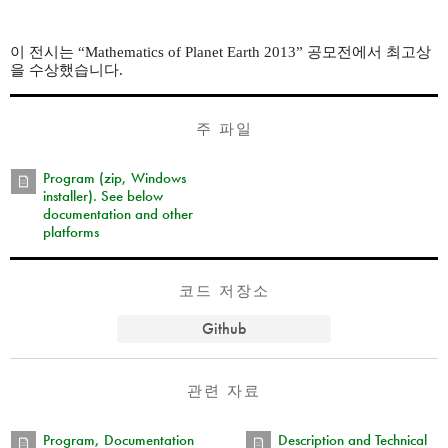
이 전시는 “Mathematics of Planet Earth 2013” 공모전에서 최고상
을 수상했습니다.
주 파일
Program (zip, Windows
installer). See below
documentation and other
platforms
코드 저장소
Github
관련 자료
Program, Documentation
Description and Technical