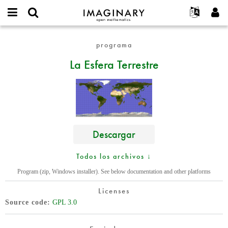
IMAGINARY
open
Acerca de
Eventos
English
E-
mathematics
La
mail
programa
Buscar
Proyectos
Français
Programas
or
Esfera
Contraseña
La Esfera Terrestre
username
Participar
Deutsch
Galerías
Terrestre
*
*
Contacto
한국어
Interactivos
Español
Películas
Türkçe
Crear nueva cuenta
Textos
Solicitar una nueva contraseña
Exposiciones
Descargar
Más...
Todos los archivos ↓
Program (zip, Windows installer). See below documentation and other platforms
Licenses
Source code
GPL 3.0