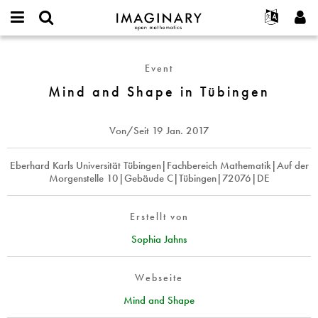
IMAGINARY
open
English
Events
Info
E-
mathematics
Mind
mail
Suche
Français
Projekte
Programme
Event
or
and
Passwort
username
Mitmachen
Deutsch
Mind and Shape in Tübingen
Galerien
Shape
*
*
in
Kontakt
한국어
Hands-on
Tübingen
Español
Von/Seit
19 Jan. 2017
Filme
Türkçe
Neues Benutzerkonto erstellen
Texte
Eberhard Karls Universität Tübingen|Fachbereich Mathematik|Auf der
Morgenstelle 10|Gebäude C|Tübingen|72076|DE
Neues Passwort anfordern
Ausstellungen
Mehr...
Erstellt von
Sophia Jahns
Webseite
Mind and Shape