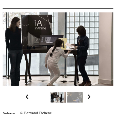


Autoren
© Bertrand Pichene