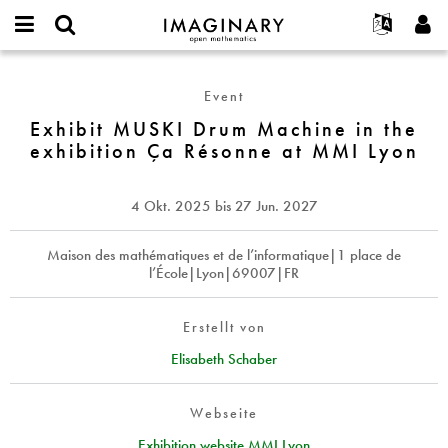
IMAGINARY
open
English
Events
Info
E-
mathematics
Exhibit
mail
Suche
Français
Projekte
Programme
Event
or
MUSKI
Passwort
username
Mitmachen
Deutsch
Exhibit MUSKI Drum Machine in the
Galerien
Drum
*
*
exhibition Ça Résonne at MMI Lyon
Machine
Kontakt
한국어
Hands-on
in
Español
Filme
the
4 Okt. 2025
bis
27 Jun. 2027
Türkçe
exhibition
Neues Benutzerkonto erstellen
Texte
Ça
Neues Passwort anfordern
Maison des mathématiques et de l’informatique|1 place de
Ausstellungen
Résonne
l’École|Lyon|69007|FR
at
Mehr...
MMI
Lyon
Erstellt von
Elisabeth Schaber
Webseite
Exhibition website MMI Lyon