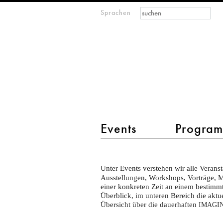
Suchformular
Suche
Sprachen
M
IMAGINARY
open
mathematics
Hauptmenü 2
Events
Progra
Events
Unter Events verstehen wir alle Verans
about
Ausstellungen, Workshops, Vorträge, Mu
text
einer konkreten Zeit an einem bestimmte 
Überblick, im unteren Bereich die ak
Übersicht über die dauerhaften
IMAGI