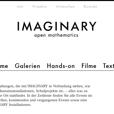
etamenü
Info
Projekte
Mitmachen
Kontakt
mme
Galerien
Hands-on
Filme
Tex
taltungen, die mit
in Verbindung stehen, wie
IMAGINARY
seumsinstallationen, Schulprojekte etc. – alles was zu
Ort stattfindet. In der Zeitleiste finden Sie alle Events im
tuellen, kommenden und vergangenen Events sowie eine
Installationen.
NARY