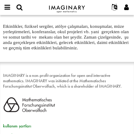
IMAGINARY
open
Hakkımızda
Etkinlikler
English
E-
mathematics
Events
mail
Etkinlikler, fiziksel sergiler, atölye çalışmaları, konuşmalar, müze
Ara
Français
Projeler
Programlar
or
about
yerleştirmeleri, konferanslar, okul projeleri vb. yani gerçekten olan
Parola
username
Deutsch
Katılım
ve somut tarihi ve mekanı olan her şeydir. Zaman çizelgesinde, şu
Galeriler
text
*
*
anda gerçekleşen etkinlikleri, gelecek etkinlikleri, daimi etkinlikleri
한국어
İletişim
Etkileşimli
ve geçmiş tüm etkinlikleri bulabilirsiniz.
Español
Filmler
Türkçe
Yeni hesap oluştur
Metinler
IMAGINARY is a non-profit organization for open and interactive
Yeni parola iste
Sergiler
mathematics. IMAGINARY was initiated at the Mathematisches
Devamı...
Forschungsinstitut Oberwolfach, which is a shareholder of IMAGINARY.
kullanım şartları