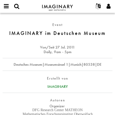
IMAGINARY
open
English
Events
Info
E-
mathematics
IMAGINARY
mail
Suche
Français
Projekte
Programme
Event
or
im
Passwort
username
Mitmachen
Deutsch
IMAGINARY im Deutschen Museum
Galerien
Deutschen
*
*
Museum
Kontakt
한국어
Hands-on
Español
Von/Seit
27 Jul. 2011
Filme
Daily, 9am - 5pm
Türkçe
Neues Benutzerkonto erstellen
Texte
Deutsches Museum|Museumsinsel 1|Munich|80538|DE
Neues Passwort anfordern
Ausstellungen
Mehr...
Erstellt von
IMAGINARY
Autoren
Organizer
DFG Research Center MATHEON
Mathematisches Forschungsinstitut Oberwolfach