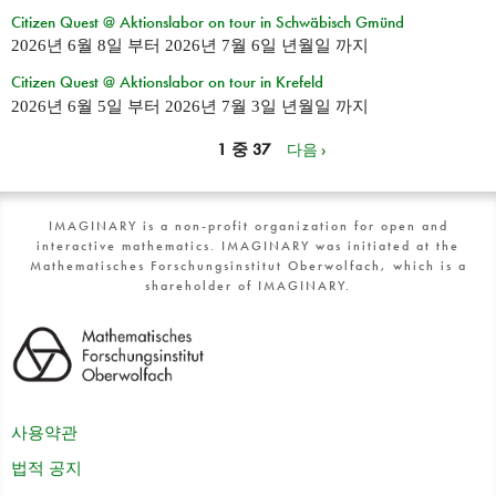
Citizen Quest @ Aktionslabor on tour in Schwäbisch Gmünd
2026년 6월 8일
부터
2026년 7월 6일 년월일
까지
Citizen Quest @ Aktionslabor on tour in Krefeld
2026년 6월 5일
부터
2026년 7월 3일 년월일
까지
1 중 37
다음 ›
IMAGINARY is a non-profit organization for open and
interactive mathematics. IMAGINARY was initiated at the
Mathematisches Forschungsinstitut Oberwolfach, which is a
shareholder of IMAGINARY.
사용약관
법적 공지