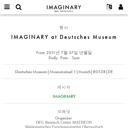
IMAGINARY
open
IMAGINARY란
English
Events
E-
mathematics
IMAGINARY
mail
찾기
프로젝트
Français
Programs
행사
or
at
비
username
참가하기
Deutsch
IMAGINARY at Deutsches Museum
Galleries
Deutsches
밀
*
번
Museum
한국어
연락처
Hands-On
호
Español
From
2011년 7월 27일 년월일
*
Films
Daily, 9am - 5pm
Türkçe
가입하기
Texts
Deutsches Museum|Museumsinsel 1|Munich|80538|DE
새로운 비밀번호 요청하기
Exhibitions
나머지 보기...
게시자
IMAGINARY
크레딧
Organizer
DFG Research Center MATHEON
Mathematisches Forschungsinstitut Oberwolfach