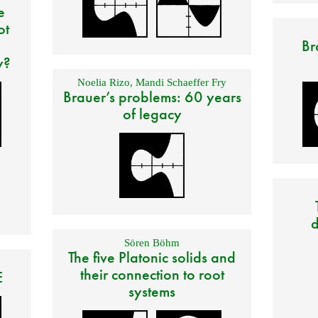
e
ot
Br
y?
Noelia Rizo
,
Mandi Schaeffer Fry
Brauer’s problems: 60 years
of legacy
d
Sören Böhm
The five Platonic solids and
their connection to root
E
systems