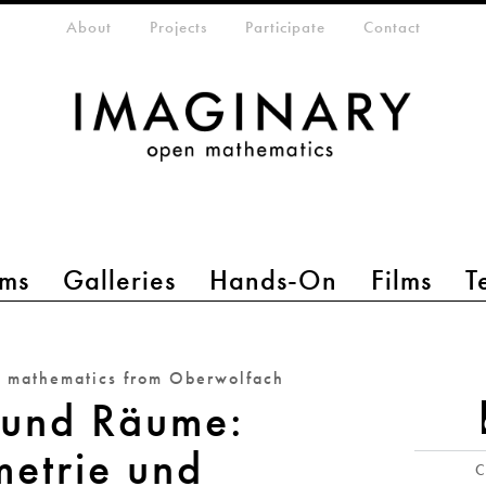
eta-menu
About
Projects
Participate
Contact
ms
Galleries
Hands-On
Films
T
n mathematics from Oberwolfach
 und Räume:
etrie und
C