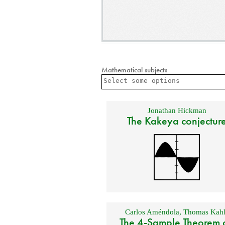
Mathematical subjects
Jonathan Hickman
The Kakeya conjectur
Carlos Améndola
,
Thomas Kahl
The 4-Sample Theorem 