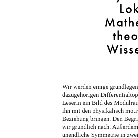
Lokalität
Lok
in
Mathematik
Math
und
theo
theoretischen
Wissenschaften
Wiss
Wir werden einige grundlegen
dazugehörigen Differentialtop
Leserin ein Bild des Modulr
ihn mit den physikalisch moti
Beziehung bringen. Den Begr
wir gründlich nach. Außerdem 
unendliche Symmetrie in zwe