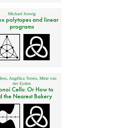
Michael Joswig
x polytopes and linear
programs
Hess
,
Angélica Torres
,
Mirte van
der Eyden
onoi Cells: Or How to
d the Nearest Bakery