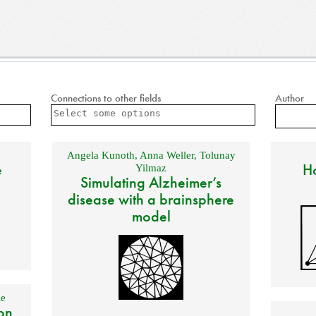
Connections to other fields
Author
Angela Kunoth
,
Anna Weller
,
Tolunay
e
Ho
Yilmaz
Simulating Alzheimer’s
disease with a brainsphere
model
e
on