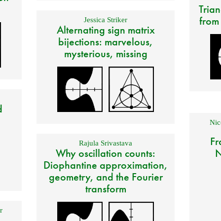
Trian
from
Jessica Striker
Alternating sign matrix
bijections: marvelous,
mysterious, missing
d
Nic
Fr
Rajula Srivastava
Why oscillation counts:
N
Diophantine approximation,
geometry, and the Fourier
transform
r