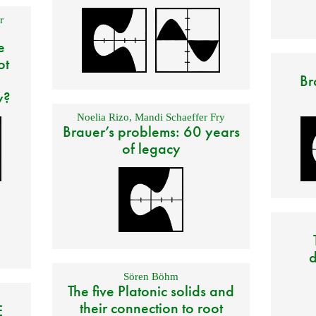
r
e
ot
Br
y?
Noelia Rizo
,
Mandi Schaeffer Fry
Brauer’s problems: 60 years
of legacy
d
Sören Böhm
The five Platonic solids and
their connection to root
E