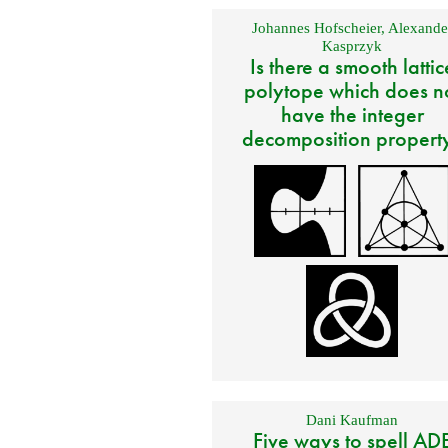
Johannes Hofscheier
,
Alexande
Kasprzyk
Is there a smooth lattic
polytope which does n
have the integer
decomposition propert
Dani Kaufman
Five ways to spell AD