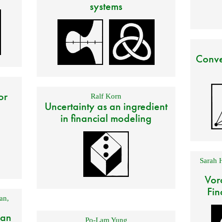
systems
Conve
or
Ralf Korn
Uncertainty as an ingredient
in financial modeling
Sarah 
Vor
Fin
an
,
 an
Po-Lam Yung