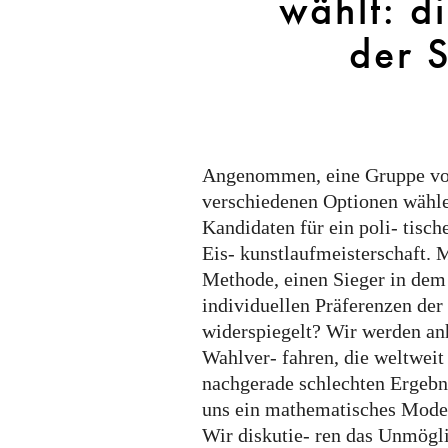
wählt: d
die
Mathematik
der 
der
Sozialwahl
Angenommen, eine Gruppe von
verschiedenen Optionen wähle
Kandidaten für ein poli- tisc
Eis- kunstlaufmeisterschaft. 
Methode, einen Sieger in dem 
individuellen Präferenzen der
widerspiegelt? Wir werden anh
Wahlver- fahren, die weltweit
nachgerade schlechten Ergebn
uns ein mathematisches Mode
Wir diskutie- ren das Unmögl