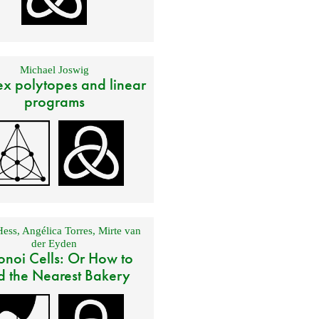
Michael Joswig
x polytopes and linear
programs
Hess
,
Angélica Torres
,
Mirte van
der Eyden
onoi Cells: Or How to
d the Nearest Bakery