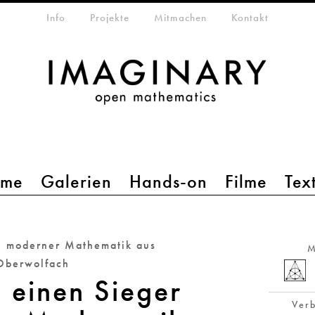
etamenü
Info
Projekte
Mitmachen
Kontakt
mme
Galerien
Hands-on
Filme
Tex
e moderner Mathematik aus
M
Oberwolfach
 einen Sieger
Verb