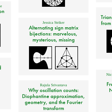
e
on
Trian
from
Jessica Striker
Alternating sign matrix
bijections: marvelous,
mysterious, missing
d
Nic
Fr
Rajula Srivastava
Why oscillation counts:
N
Diophantine approximation,
geometry, and the Fourier
transform