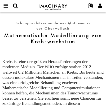
IMAGINARY
open
English
Events
Info
E-
mathematics
Mathematische
mail
Suche
Français
Projekte
Programme
Schnappschüsse moderner Mathematik
or
Modellierung
Passwort
aus Oberwolfach
username
Mitmachen
Deutsch
Galerien
von
*
*
Mathematische Modellierung von
Krebswachstum
Kontakt
한국어
Hands-on
Krebswachstum
Español
Filme
Türkçe
Neues Benutzerkonto erstellen
Texte
Neues Passwort anfordern
Ausstellungen
Krebs ist eine der größten Herausforderungen der
modernen Medizin. Der
zufolge starben 2012
WHO
Mehr...
weltweit 8,2 Millionen Menschen an Krebs. Bis heute sind
dessen molekulare Mechanismen nur in Teilen verstanden,
was eine erfolgreiche Behandlung erschwert.
Mathematische Modellierung und Computersimulationen
können helfen, die Mechanismen des Tumorwachstums
besser zu verstehen. Sie eröffnen somit neue Chancen für
zukünftige Behandlungsmethoden. In diesem