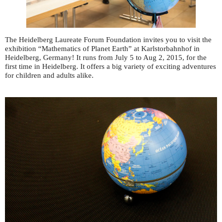
The Heidelberg Laureate Forum Foundation invites you to visit the
exhibition “Mathematics of Planet Earth” at Karlstorbahnhof in
Heidelberg, Germany! It runs from July 5 to Aug 2, 2015, for the
first time in Heidelberg. It offers a big variety of exciting adventures
for children and adults alike.