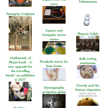
Schneemann
Laws
Tensegrity Sculpture
Square and
Platonic Solids
triangular mirror
rooms
Mathematic of
Balls sorting
Parabolic mirror for
Planet Earth - A
mechanism
laser beam
new upgrade for
the travelling
hands’ on exhibition
in 2017
Gravity and the
Stereographic
Human Migration
projection globe