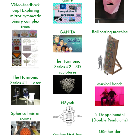
game
Video-feedback
loop! Exploring
mirror-symmetric
binary complex
trees
Ball sorting machine
GANITA
The Harmonic
Series #2 - 3D
sculptures
The Harmonic
Series #1 - Laser
Musical bench
NSynth
Spherical mirror
2 Doppelpendel
rooms
(Double Pendulums)
Günther der
Keplers First Two