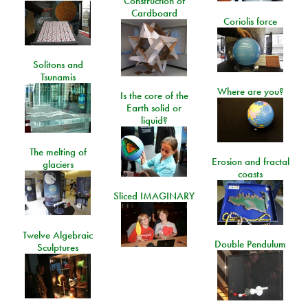
Construction of
Cardboard
Coriolis force
Solitons and
Tsunamis
Where are you?
Is the core of the
Earth solid or
liquid?
The melting of
Erosion and fractal
glaciers
coasts
Sliced IMAGINARY
Twelve Algebraic
Double Pendulum
Sculptures