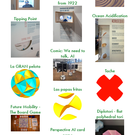
from 1922
Ocean Acidification
Tipping Point
Comic: We need to
talk, AI
La GRAN pelota
Tache
Las papas fritas
Future Mobility -
Diplotori - flat
The Board Game
polyhedral tori
Perspective AI card