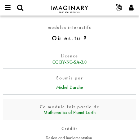
IMAGINARY
open
Événements
À propos
English
E-
mathematics
Où
mail
modules interactifs
Rechercher
Français
Projets
Programmes
or
es-
Mot
Où es-tu ?
username
Participer
Deutsch
Galeries
tu
de
*
passe
?
Contact
한국어
Interactif
*
Licence
Español
Films
CC BY-NC-SA-3.0
Türkçe
Créer un nouveau compte
Textes
Soumis par
Demander un nouveau mot de passe
Expositions
Michel Darche
Plus...
Ce module fait partie de
Mathematics of Planet Earth
Crédits
Design and Implementation