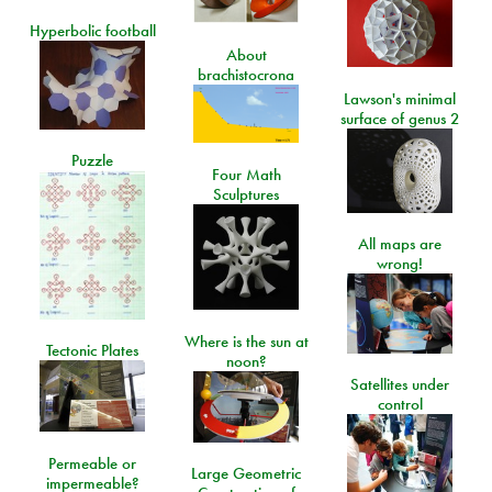
Hyperbolic football
About
brachistocrona
Lawson's minimal
surface of genus 2
Puzzle
Four Math
Sculptures
All maps are
wrong!
Where is the sun at
Tectonic Plates
noon?
Satellites under
control
Permeable or
Large Geometric
impermeable?