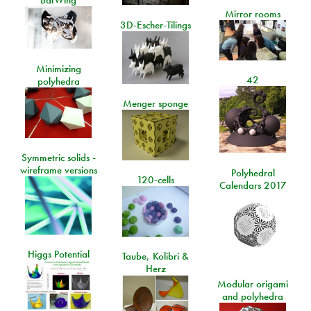
BatWing
Mirror rooms
3D-Escher-Tilings
Minimizing
42
polyhedra
Menger sponge
Symmetric solids -
wireframe versions
Polyhedral
120-cells
Calendars 2017
Higgs Potential
Taube, Kolibri &
Herz
Modular origami
and polyhedra