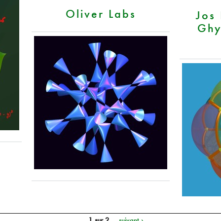
Oliver Labs
Jos 
Ghy
1 sur 2
suivant ›