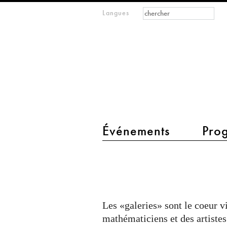
Formulaire de
Rechercher
Langues
m
recherche
IMAGINARY
open
mathematics
main menu 2
Événements
Pro
galeries
Les «galeries» sont le coeur vi
mathématiciens et des artiste