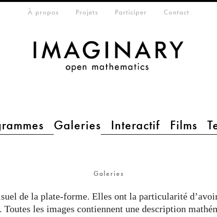
eta-menu
À propos
Projets
Participer
Contact
grammes
Galeries
Interactif
Films
T
Galeries
suel de la plate-forme. Elles ont la particularité d’avoi
s. Toutes les images contiennent une description mathém