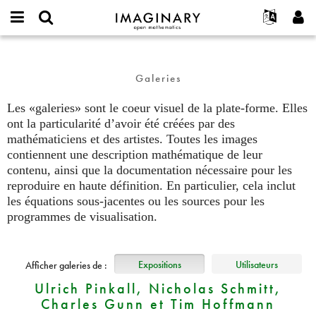
IMAGINARY
open
Événements
À propos
English
E-
mathematics
galeries
mail
Rechercher
Français
Projets
Programmes
or
Galeries
Mot
username
Participer
Deutsch
Galeries
de
*
passe
Les «galeries» sont le coeur visuel de la plate-forme. Elles
Contact
한국어
Interactif
*
ont la particularité d’avoir été créées par des
Español
Films
mathématiciens et des artistes. Toutes les images
Türkçe
contiennent une description mathématique de leur
Créer un nouveau compte
Textes
contenu, ainsi que la documentation nécessaire pour les
Demander un nouveau mot de passe
Expositions
reproduire en haute définition. En particulier, cela inclut
les équations sous-jacentes ou les sources pour les
Plus...
programmes de visualisation.
Expositions
Utilisateurs
Afficher galeries de :
Ulrich Pinkall, Nicholas Schmitt,
Charles Gunn et Tim Hoffmann