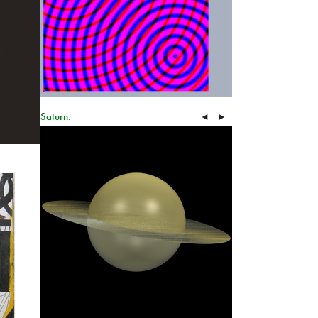
Saturn.
◄
►