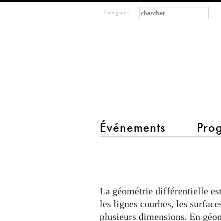
Formulaire de recher
Rechercher
m
Langues
IMAGINARY
open
mathematics
Événements
Pro
main menu 2
Ulrich
Pinkall,
Nicholas
La géométrie différentielle es
Schmitt,
les lignes courbes, les surfac
Charles
plusieurs dimensions. En géomé