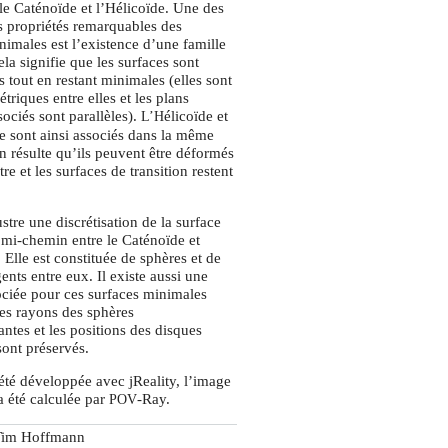
 le Caténoïde et l’Hélicoïde. Une des
 propriétés remarquables des
nimales est l’existence d’une famille
la signifie que les surfaces sont
 tout en restant minimales (elles sont
riques entre elles et les plans
sociés sont parallèles).
élicoïde et
L’H
e sont ainsi associés dans la même
en résulte qu’ils peuvent être déformés
tre et les surfaces de transition restent
stre une discrétisation de la surface
mi-chemin entre le Caténoïde et
 Elle est constituée de sphères et de
ents entre eux. Il existe aussi une
ociée pour ces surfaces minimales
Les rayons des sphères
ntes et les positions des disques
sont préservés.
été développée avec jReality, l’image
 été calculée par
-Ray.
POV
Tim Hoffmann