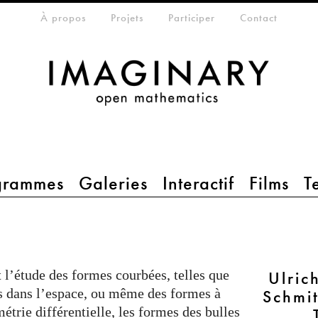
che
eta-menu
À propos
Projets
Participer
Contact
grammes
Galeries
Interactif
Films
T
t l’étude des formes courbées, telles que
Ulric
es dans l’espace, ou même des formes à
Schmi
trie différentielle, les formes des bulles