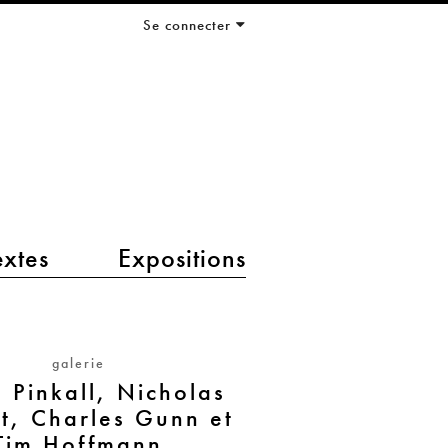
Se connecter
extes
Expositions
galerie
h Pinkall, Nicholas
tt, Charles Gunn et
Tim Hoffmann