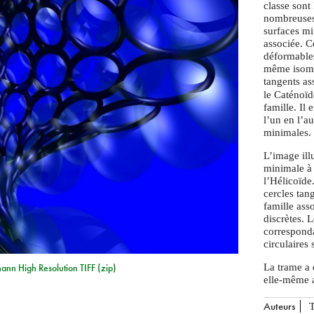
classe sont
nombreuses
surfaces mi
associée. Ce
déformables
même isomét
tangents as
le Caténoïd
famille. Il 
l’un en l’au
minimales.
L’image illu
minimale à 
l’Hélicoïde.
cercles tang
famille ass
discrètes. 
corresponda
circulaires 
La trame a 
ann High Resolution TIFF (zip)
elle-même a
Auteurs