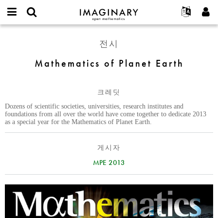
IMAGINARY
open
IMAGINARY란
English
Events
E-
mathematics
Mathematics
mail
전시
찾기
프로젝트
Français
Programs
or
of
비
username
참가하기
Deutsch
Mathematics of Planet Earth
Galleries
Planet
밀
*
번
Earth
한국어
연락처
Hands-On
호
Español
*
크레딧
Films
Türkçe
Dozens of scientific societies, universities, research institutes and
가입하기
Texts
foundations from all over the world have come together to dedicate 2013
as a special year for the Mathematics of Planet Earth.
새로운 비밀번호 요청하기
Exhibitions
나머지 보기...
게시자
MPE 2013