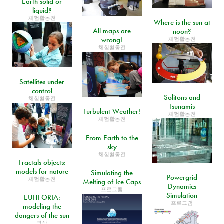
Earth solid or
liquid?
체험활동전
Where is the sun at
All maps are
noon?
wrong!
체험활동전
체험활동전
Satellites under
control
Solitons and
체험활동전
Tsunamis
Turbulent Weather!
체험활동전
체험활동전
From Earth to the
sky
체험활동전
Fractals objects:
models for nature
Simulating the
Powergrid
체험활동전
Melting of Ice Caps
Dynamics
프로그램
Simulation
EUHFORIA:
프로그램
modeling the
dangers of the sun
영상