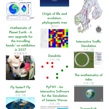
Origin of life and
evolution:
phylogenetic tree
갤러리
Mathematic of
Planet Earth - A
new upgrade for
the travelling
Interactive Traffic
hands’ on exhibition
Simulation
in 2017
프로그램
체험활동전
Dendritis
프로그램
The mathematics of
tides
프로그램
PyFWI - An
Fly faster? Fly
interactive Software
shorter!
프로그램
for the Simulation
of Seismic Waves
프로그램
TsunamiLab