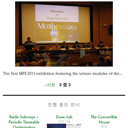
The first
exhibition featuring the winner modules of the...
MPE2013
‹ 이전
3 중 3
진행 중인 전시
Berlin Subways –
Dune Ash
The Convertible
프로그램
Periodic Timetable
House
영상
Optimization