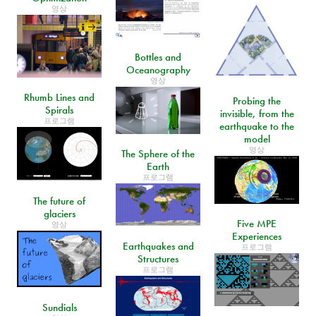
영상
Bottles and
Oceanography
영상
Rhumb Lines and
Probing the
Spirals
invisible, from the
프로그램
earthquake to the
model
영상
The Sphere of the
Earth
프로그램
The future of
glaciers
Five MPE
영상
Experiences
Earthquakes and
프로그램
Structures
프로그램
Sundials