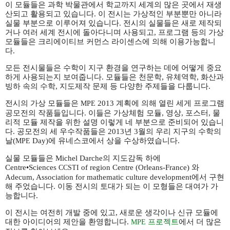
이 모듈들은 과학 박물관에서 학교까지 세계의 많은 곳에서 재생
산되고 활용되고 있습니다. 이 전시는 가상적인 부분뿐만 아니라
실물 부분으로 이루어져 있습니다. 전시의 실물들은 새로 제작되
거나 여러 세계 전시에 돌아다니며 사용되고, 프로그램 등의 가상
모듈들은 크리에이티브 커먼스 라이센스에 의해 이용가능합니
다.
모든 전시물들은 수학이 지구 환경을 연구하는 데에 어떻게 중요
하게 사용되는지 보여줍니다. 모듈들은 천문학, 유체역학, 화산과
빙하 속의 수학, 지도제작 문제 등 다양한 주제들을 다룹니다.
전시의 가상 모듈들은
2013 계획에 의해 열린 세게 프로그램
MPE
공모전의 작품들입니다. 이들은 가상체험 모듈, 영상, 포스터, 물
리적 모듈 제작을 위한 설명 이렇게 네 부분으로 준비되어 있습니
다. 공모전의 세 우수작품들은 2013년 3월의 우리 지구의 수학의
날(
Day)에 유네스코에서 상을 수상하였습니다.
MPE
실물 모듈들은 Michel Darche의 지도감독 하에
Centre•Sciences
of region Centre (Orleans-France) 와
CCSTI
Adecum, Association for mathematic culture development에서 구현
해 주었습니다. 이동 전시의 토대가 되는 이 모형들은 대여가 가
능합니다.
이 전시는 여전히 개발 중에 있고, 새로운 생각이나 신규 모듈에
대한 아이디어의 제안을 환영합니다.
프로젝트
에서 더 많은
MPE