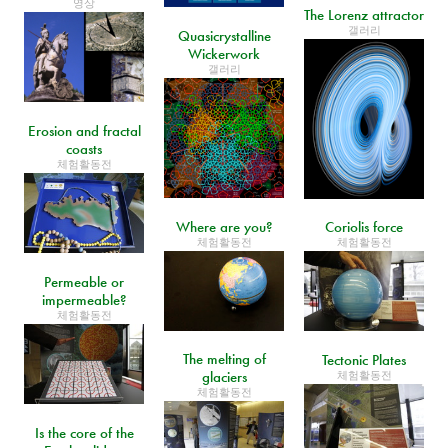
영상
The Lorenz attractor
갤러리
Quasicrystalline
Wickerwork
갤러리
Erosion and fractal
coasts
체험활동전
Where are you?
Coriolis force
체험활동전
체험활동전
Permeable or
impermeable?
체험활동전
The melting of
Tectonic Plates
glaciers
체험활동전
체험활동전
Is the core of the