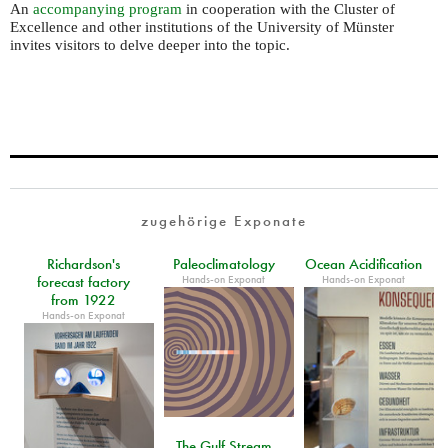
An
accompanying program
in cooperation with the Cluster of
Excellence and other institutions of the University of Münster
invites visitors to delve deeper into the topic.
zugehörige Exponate
Richardson's
Paleoclimatology
Ocean Acidification
Hands-on Exponat
Hands-on Exponat
forecast factory
from 1922
Hands-on Exponat
The Gulf Stream